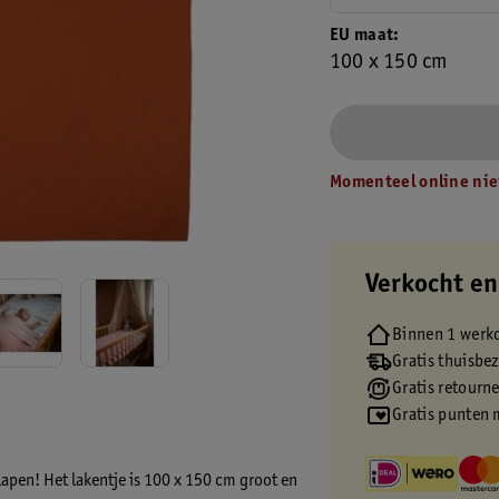
EU maat
100 x 150 cm
Momenteel online nie
Verkocht en
Binnen 1 werk
Gratis thuisbe
Gratis retourn
Gratis punten 
lapen! Het lakentje is 100 x 150 cm groot en