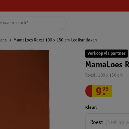
kens
MamaLoes Roest 100 x 150 cm Ledikantlaken
Verkoop via partner
MamaLoes R
Roest, 100 x 150 cm
9
.
95
Kleur
Roest
(Niet op 