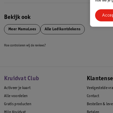
hoe we je 
Acce
Bekijk ook
Meer
MamaLoes
Alle Ledikantdekens
Hoe controleren wij de reviews?
Kruidvat Club
Klantense
Activeer je kaart
Veelgestelde vr
Alle voordelen
Contact
Gratis producten
Bestellen & lev
Mijn Kruidvat
Betalen