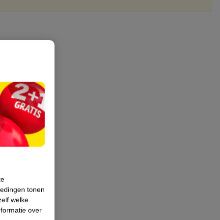
te
iedingen tonen
zelf welke
formatie over