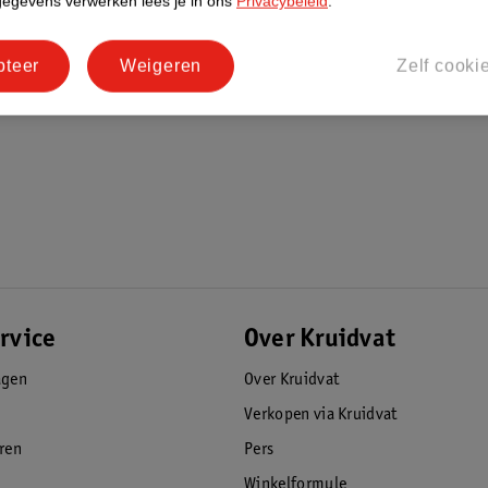
gegevens verwerken lees je in ons
Privacybeleid
.
pteer
Weigeren
Zelf cooki
rvice
Over Kruidvat
agen
Over Kruidvat
Verkopen via Kruidvat
eren
Pers
Winkelformule