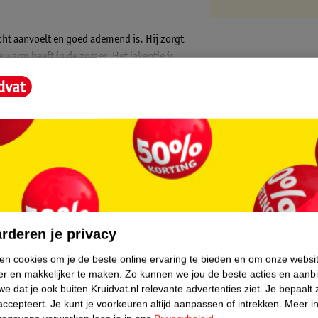
cht aanvoelt en goed ademend is. Hij zorgt
e warm heeft in de zomer. Het lakentje is
core.
rderen je privacy
ken cookies om je de beste online ervaring te bieden en om onze websi
er en makkelijker te maken.
Zo kunnen we jou de beste acties en aanb
e dat je ook buiten Kruidvat.nl relevante advertenties ziet.
Je bepaalt 
accepteert.
Je kunt je voorkeuren altijd aanpassen of intrekken.
Meer in