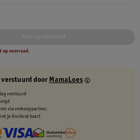
Niet op voorraad
t op voorraad.
 verstuurd door
MamaLoes
dag verstuurd
zorgd
eren via verkooppartner.
met je Kruidvat kaart