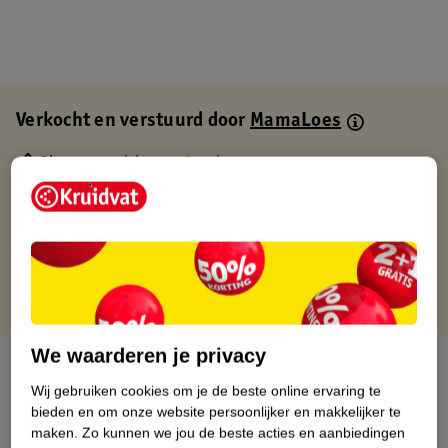
Verkocht en verstuurd door
MamaLoes
Binnen 1 werkdag verstuurd
Gratis thuisbezorgd
Gratis retourneren via verkooppartner.
Gratis punten met je Kruidvat kaart
We waarderen je privacy
Over dit product
Wij gebruiken cookies om je de beste online ervaring te
Productinformatie
bieden en om onze website persoonlijker en makkelijker te
maken.
Zo kunnen we jou de beste acties en aanbiedingen