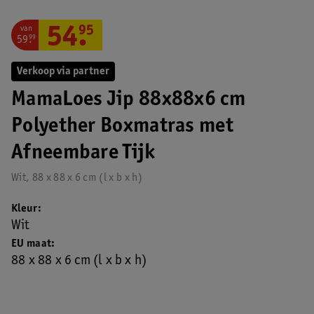
van
54
.
95
59
.
99
Verkoop via partner
MamaLoes Jip 88x88x6 cm
Polyether Boxmatras met
Afneembare Tijk
Wit, 88 x 88 x 6 cm (l x b x h)
Kleur
Wit
EU maat
88 x 88 x 6 cm (l x b x h)