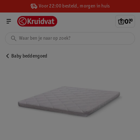
Voor 22:00 besteld, morgen in huis
0
.
00
Baby beddengoed