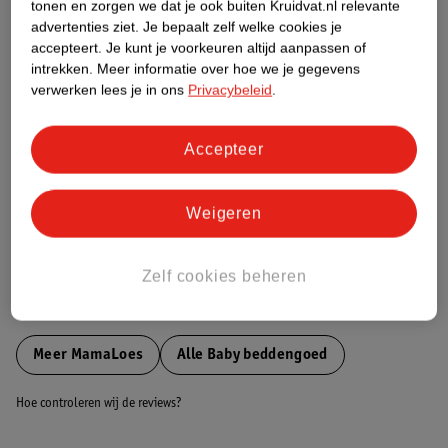
tonen en zorgen we dat je ook buiten Kruidvat.nl relevante
Etiketinformatie
advertenties ziet.
Je bepaalt zelf welke cookies je
accepteert.
Je kunt je voorkeuren altijd aanpassen of
intrekken.
Meer informatie over hoe we je gegevens
Nature Impact Score
verwerken lees je in ons
Privacybeleid
.
Dit product heeft (nog) geen Nature
Impact Score.
Accepteer
Meer informatie
Weigeren
Bestel & Bezorginformatie
Zelf cookies beheren
Bekijk ook
Meer
MamaLoes
Alle Baby beddengoed
Hoe controleren wij de reviews?