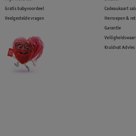
EAN code:8721003406874
Gratis babyvoordeel
Cadeaukaart sal
Veelgestelde vragen
Herroepen & re
Garantie
Veiligheidswaa
Kruidvat Advies