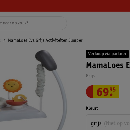
s
MamaLoes Eva Grijs Activiteiten Jumper
Verkoop via partner
MamaLoes Ev
Grijs
69
.
95
Kleur
grijs
(Niet op v