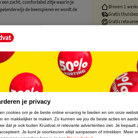
 een zacht, comfortabel zitje waarin je
Binnen 1 werk
 spelenderwijs de beenspieren en wordt de
Gratis thuisbe
Gratis retourn
Gratis punten 
 activiteiten: een schattige leeuw, een
erschillende texturen, vormen en geluiden
in hoogte verstelbaar, zodat het meegroeit
je kindje zelfstandig kan lopen.
core.
rderen je privacy
ken cookies om je de beste online ervaring te bieden en om onze websi
er en makkelijker te maken.
Zo kunnen we jou de beste acties en aanb
e dat je ook buiten Kruidvat.nl relevante advertenties ziet.
Je bepaalt 
accepteert.
Je kunt je voorkeuren altijd aanpassen of intrekken.
Meer in