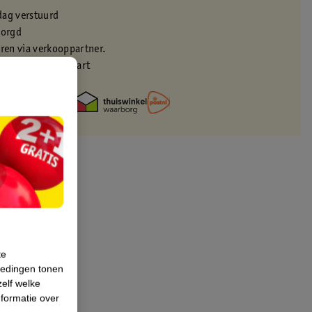
dag verstuurd
zorgd
eren via verkooppartner.
met je Kruidvat kaart
te
iedingen tonen
zelf welke
formatie over