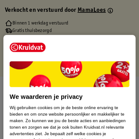
Verkocht en verstuurd door
MamaLoes
Binnen 1 werkdag verstuurd
Gratis thuisbezorgd
Gratis retourneren via verkooppartner.
Gratis punten met je Kruidvat kaart
Over dit product
We waarderen je privacy
Productinformatie
Wij gebruiken cookies om je de beste online ervaring te
bieden en om onze website persoonlijker en makkelijker te
Etiketinformatie
maken.
Zo kunnen we jou de beste acties en aanbiedingen
tonen en zorgen we dat je ook buiten Kruidvat.nl relevante
advertenties ziet.
Je bepaalt zelf welke cookies je
Nature Impact Score