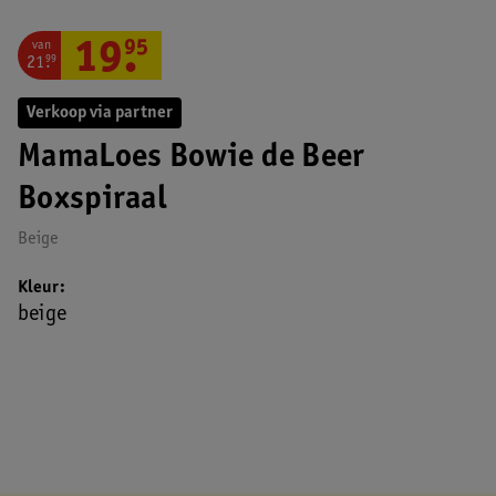
van
19
.
95
21
.
99
Verkoop via partner
MamaLoes Bowie de Beer
Boxspiraal
Beige
Kleur
beige