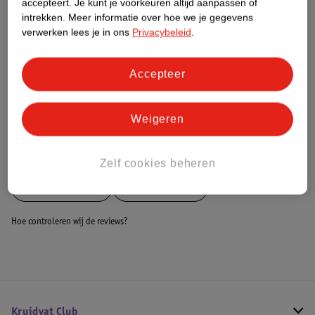
accepteert.
Je kunt je voorkeuren altijd aanpassen of
intrekken.
Meer informatie over hoe we je gegevens
Dit product heeft (nog) geen Nature
verwerken lees je in ons
Privacybeleid
.
Impact Score.
Meer informatie
Accepteer
Bestel & Bezorginformatie
Weigeren
Bekijk ook
Zelf cookies beheren
Meer
MamaLoes
Alle Boxmobiel
Hoe controleren wij de reviews?
Kruidvat Club