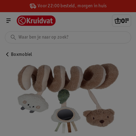
Voor 22:00 besteld, morgen in huis
0
.
00
Boxmobiel