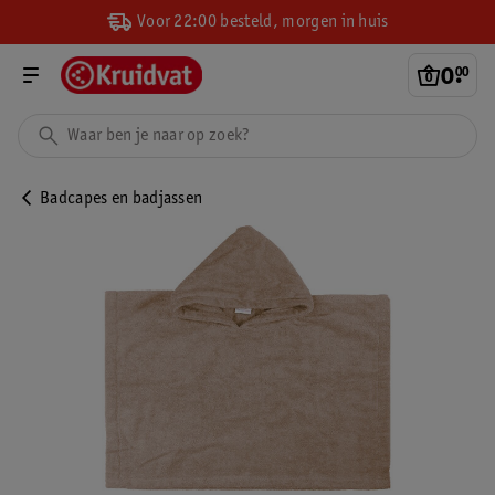
Voor 22:00 besteld, morgen in huis
0
.
00
Badcapes en badjassen