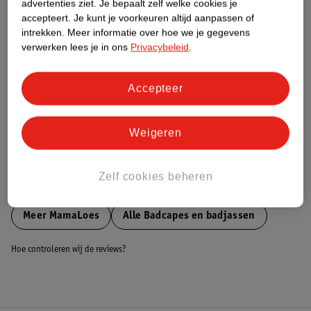
advertenties ziet.
Je bepaalt zelf welke cookies je
accepteert.
Je kunt je voorkeuren altijd aanpassen of
Nature Impact Score
intrekken.
Meer informatie over hoe we je gegevens
verwerken lees je in ons
Privacybeleid
.
Dit product heeft (nog) geen Nature
Impact Score.
Meer informatie
Accepteer
Bestel & Bezorginformatie
Weigeren
Zelf cookies beheren
Bekijk ook
Meer
MamaLoes
Alle Badcapes en badjassen
Hoe controleren wij de reviews?