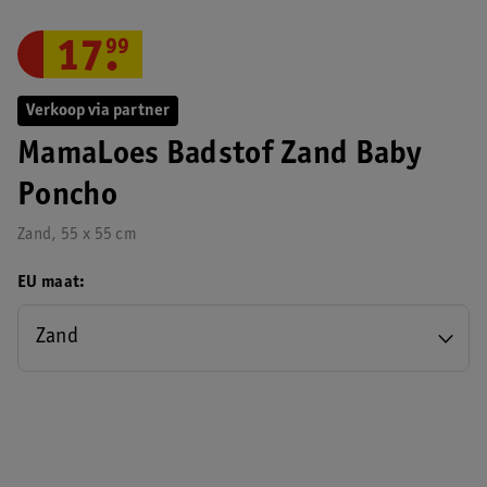
17
.
99
Verkoop via partner
MamaLoes Badstof Zand Baby
Poncho
Zand, 55 x 55 cm
EU maat
Zand