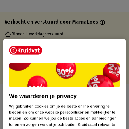
Verkocht en verstuurd door
MamaLoes
Binnen 1 werkdag verstuurd
Gratis thuisbezorgd
Gratis retourneren via verkooppartner.
Gratis punten met je Kruidvat kaart
Over dit product
We waarderen je privacy
Productinformatie
Wij gebruiken cookies om je de beste online ervaring te
bieden en om onze website persoonlijker en makkelijker te
maken.
Zo kunnen we jou de beste acties en aanbiedingen
Etiketinformatie
tonen en zorgen we dat je ook buiten Kruidvat.nl relevante