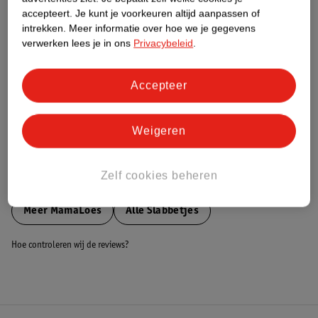
accepteert.
Je kunt je voorkeuren altijd aanpassen of
Nature Impact Score
intrekken.
Meer informatie over hoe we je gegevens
Dit product heeft (nog) geen Nature
verwerken lees je in ons
Privacybeleid
.
Impact Score.
Meer informatie
Accepteer
Bestel & Bezorginformatie
Weigeren
Zelf cookies beheren
Bekijk ook
Meer
MamaLoes
Alle Slabbetjes
Hoe controleren wij de reviews?