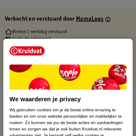
Verkocht en verstuurd door
MamaLoes
Binnen 1 werkdag verstuurd
Gratis thuisbezorgd
Gratis retourneren via verkooppartner.
Gratis punten met je Kruidvat kaart
Over dit product
We waarderen je privacy
Productinformatie
Wij gebruiken cookies om je de beste online ervaring te
bieden en om onze website persoonlijker en makkelijker te
maken.
Zo kunnen we jou de beste acties en aanbiedingen
Etiketinformatie
tonen en zorgen we dat je ook buiten Kruidvat.nl relevante
advertenties ziet.
Je bepaalt zelf welke cookies je