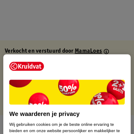
Verkocht en verstuurd door
MamaLoes
Binnen 1 werkdag verstuurd
Gratis thuisbezorgd
Gratis retourneren via verkooppartner.
Gratis punten met je Kruidvat kaart
We waarderen je privacy
Over dit product
Wij gebruiken cookies om je de beste online ervaring te
bieden en om onze website persoonlijker en makkelijker te