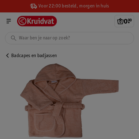
Voor 22:00 besteld, morgen in huis
0
.
00
Badcapes en badjassen