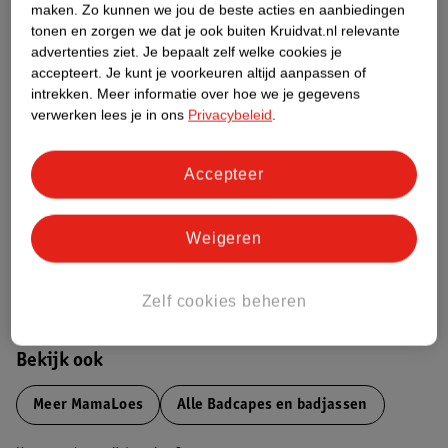
maken.
Zo kunnen we jou de beste acties en aanbiedingen
Productinformatie
tonen en zorgen we dat je ook buiten Kruidvat.nl relevante
advertenties ziet.
Je bepaalt zelf welke cookies je
Etiketinformatie
accepteert.
Je kunt je voorkeuren altijd aanpassen of
intrekken.
Meer informatie over hoe we je gegevens
verwerken lees je in ons
Privacybeleid
.
Nature Impact Score
Dit product heeft (nog) geen Nature
Accepteer
Impact Score.
Meer informatie
Weigeren
Bestel & Bezorginformatie
Zelf cookies beheren
Bekijk ook
Meer
MamaLoes
Alle Badcapes en badjassen