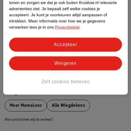
tonen en zorgen we dat je ook buiten Kruidvat.nl relevante
Etiketinformatie
advertenties ziet.
Je bepaalt zelf welke cookies je
accepteert.
Je kunt je voorkeuren altijd aanpassen of
intrekken.
Meer informatie over hoe we je gegevens
Nature Impact Score
verwerken lees je in ons
Privacybeleid
.
Dit product heeft (nog) geen Nature
Impact Score.
Accepteer
Meer informatie
Weigeren
Bestel & Bezorginformatie
Zelf cookies beheren
Bekijk ook
Meer
MamaLoes
Alle Wiegdekens
Hoe controleren wij de reviews?