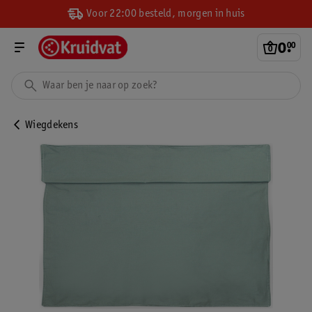
Voor 22:00 besteld, morgen in huis
0
.
00
Wiegdekens