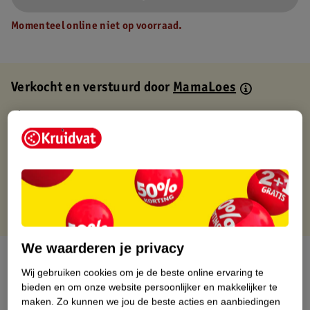
Momenteel online niet op voorraad.
Verkocht en verstuurd door
MamaLoes
Binnen 1 werkdag verstuurd
Gratis thuisbezorgd
Gratis retourneren via verkooppartner.
Gratis punten met je Kruidvat kaart
We waarderen je privacy
Over dit product
Wij gebruiken cookies om je de beste online ervaring te
bieden en om onze website persoonlijker en makkelijker te
Productinformatie
maken.
Zo kunnen we jou de beste acties en aanbiedingen