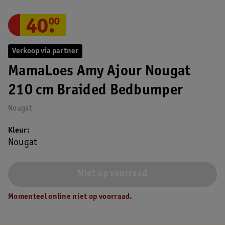
40
.
00
Verkoop via partner
MamaLoes Amy Ajour Nougat
210 cm Braided Bedbumper
Nougat
Kleur
Nougat
Niet op voorraad
Momenteel online niet op voorraad.