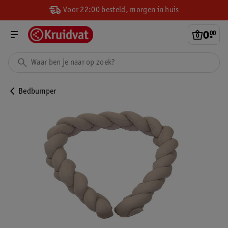
Voor 22:00 besteld, morgen in huis
0
.
00
Bedbumper