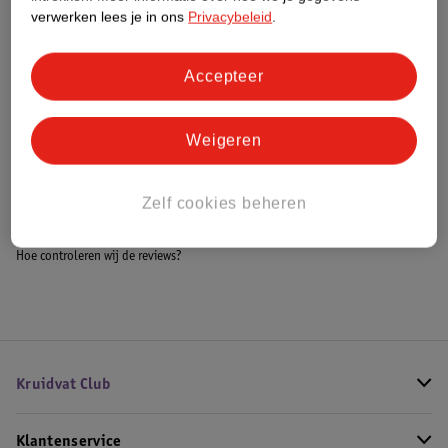
Meer informatie
verwerken lees je in ons
Privacybeleid
.
Accepteer
Bestel & Bezorginformatie
Weigeren
Bekijk ook
Zelf cookies beheren
Meer
MamaLoes
Alle Bedbumper
Hoe controleren wij de reviews?
Kruidvat Club
Klantenservice