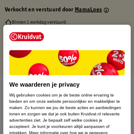
Verkocht en verstuurd door
MamaLoes
Binnen 1 werkdag verstuurd
Gratis thuisbezorgd
Gratis retourneren via verkooppartner.
Gratis punten met je Kruidvat kaart
Over dit product
We waarderen je privacy
Wij gebruiken cookies om je de beste online ervaring te
Productinformatie
bieden en om onze website persoonlijker en makkelijker te
maken.
Zo kunnen we jou de beste acties en aanbiedingen
tonen en zorgen we dat je ook buiten Kruidvat.nl relevante
Nature Impact Score
advertenties ziet.
Je bepaalt zelf welke cookies je
Dit product heeft (nog) geen Nature
accepteert.
Je kunt je voorkeuren altijd aanpassen of
Impact Score.
intrekken.
Meer informatie over hoe we je gegevens