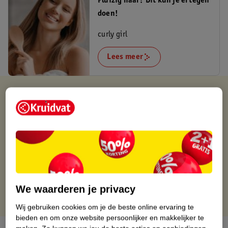
Pluizig haar? Dit kun je ertegen
doen!
curly girl
Lees meer
Verkocht en verstuurd door
Baby en Tiener Megastore
Binnen 1 werkdag verstuurd
Gratis thuisbezorgd
Gratis retourneren via verkooppartner.
Gratis punten met je Kruidvat kaart
We waarderen je privacy
Wij gebruiken cookies om je de beste online ervaring te
bieden en om onze website persoonlijker en makkelijker te