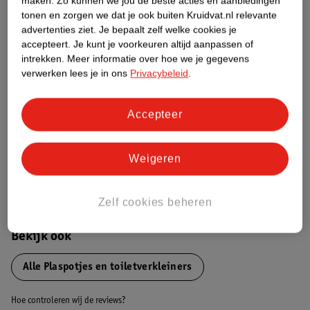
maken.
Zo kunnen we jou de beste acties en aanbiedingen
Over dit product
tonen en zorgen we dat je ook buiten Kruidvat.nl relevante
advertenties ziet.
Je bepaalt zelf welke cookies je
Productinformatie
accepteert.
Je kunt je voorkeuren altijd aanpassen of
intrekken.
Meer informatie over hoe we je gegevens
verwerken lees je in ons
Privacybeleid
.
Nature Impact Score
Dit product heeft (nog) geen Nature
Accepteer
Impact Score.
Meer informatie
Weigeren
Bestel & Bezorginformatie
Zelf cookies beheren
Bekijk ook
Alle Plaspotjes en toiletverkleiners
Hoe controleren wij de reviews?