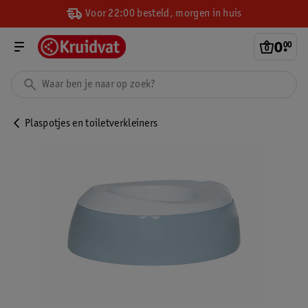
Voor 22:00 besteld, morgen in huis
0
.
00
Plaspotjes en toiletverkleiners