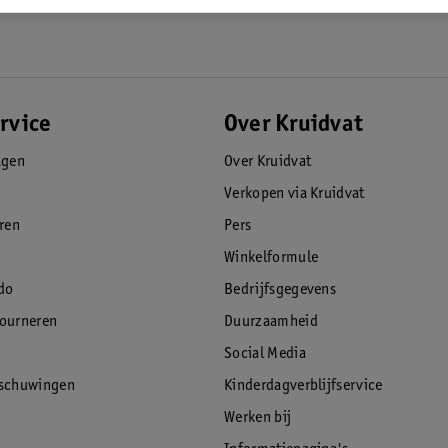
rvice
Over Kruidvat
agen
Over Kruidvat
Verkopen via Kruidvat
eren
Pers
Winkelformule
do
Bedrijfsgegevens
tourneren
Duurzaamheid
Social Media
rschuwingen
Kinderdagverblijfservice
Werken bij