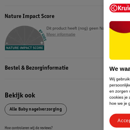
Nature Impact Score
Dit product heeft (nog) geen Nature Impact S
Meer informatie
We waa
Bestel & Bezorginformatie
Wij gebrui
persoonlijk
en zorgen w
Bekijk ook
cookies je 
hoe we je 
Alle Baby nagelverzorging
Acce
Hoe controleren wij de reviews?