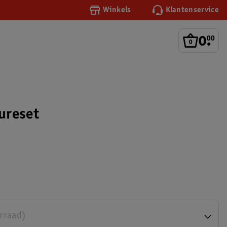
Winkels
Klantenservice
0
.
00
ureset
orraad)