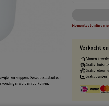
Momenteel online nie
Verkocht en
Binnen 1 werk
Gratis thuisbe
Gratis retourn
Gratis punten 
vijlen en knippen. De set bestaat uit een
 verwondingen worden voorkomen.