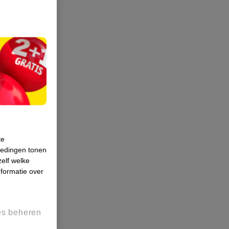
te
iedingen tonen
zelf welke
formatie over
es beheren