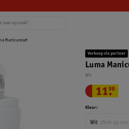
ma Manicureset
Verkoop via partner
Luma Manic
Wit
11
.
99
Kleur
Wit
(Niet op vo