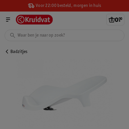
Voor 22:00 besteld, morgen in huis
0
.
00
Badzitjes