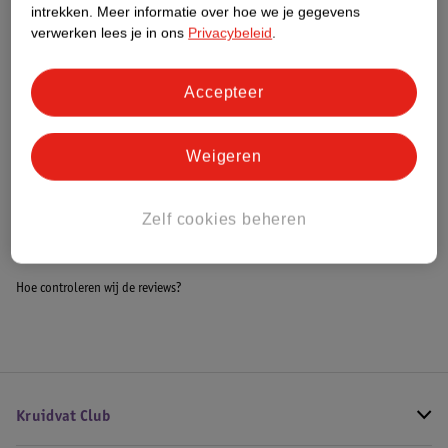
intrekken.
Meer informatie over hoe we je gegevens
Impact Score.
verwerken lees je in ons
Privacybeleid
.
Meer informatie
Accepteer
Bestel & Bezorginformatie
Weigeren
Bekijk ook
Zelf cookies beheren
Alle Badzitjes
Hoe controleren wij de reviews?
Kruidvat Club