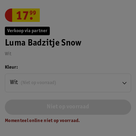
17
.
99
Verkoop via partner
Luma Badzitje Snow
Wit
Kleur
Wit
(Niet op voorraad)
Niet op voorraad
Momenteel online niet op voorraad.