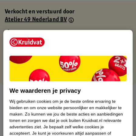
Verkocht en verstuurd door
Atelier 49 Nederland BV
Binnen 1 werkdag verstuurd
Gratis thuisbezorgd
Gratis retourneren via verkooppartner.
Gratis punten met je Kruidvat kaart
We waarderen je privacy
Over dit product
Wij gebruiken cookies om je de beste online ervaring te
Productinformatie
bieden en om onze website persoonlijker en makkelijker te
maken.
Zo kunnen we jou de beste acties en aanbiedingen
tonen en zorgen we dat je ook buiten Kruidvat.nl relevante
Nature Impact Score
advertenties ziet.
Je bepaalt zelf welke cookies je
accepteert.
Je kunt je voorkeuren altijd aanpassen of
Dit product heeft (nog) geen Nature