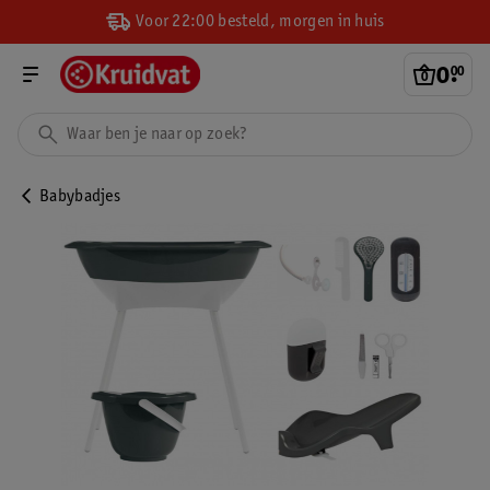
Voor 22:00 besteld, morgen in huis
0
.
00
Babybadjes