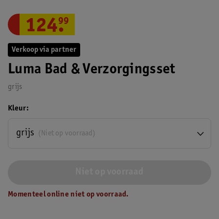
124
.
99
Verkoop via partner
Luma Bad & Verzorgingsset
grijs
Kleur
grijs
(Niet op voorraad)
Niet op voorraad
Momenteel online niet op voorraad.