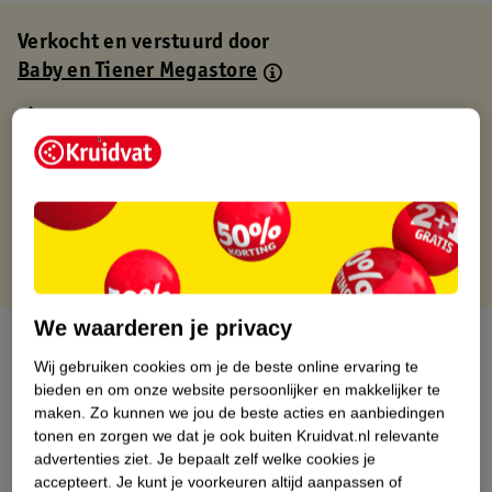
Verkocht en verstuurd door
Baby en Tiener Megastore
Binnen 1 werkdag verstuurd
Gratis thuisbezorgd
Gratis retourneren via verkooppartner.
Gratis punten met je Kruidvat kaart
We waarderen je privacy
Over dit product
Wij gebruiken cookies om je de beste online ervaring te
Productinformatie
bieden en om onze website persoonlijker en makkelijker te
maken.
Zo kunnen we jou de beste acties en aanbiedingen
tonen en zorgen we dat je ook buiten Kruidvat.nl relevante
Nature Impact Score
advertenties ziet.
Je bepaalt zelf welke cookies je
accepteert.
Je kunt je voorkeuren altijd aanpassen of
Dit product heeft (nog) geen Nature