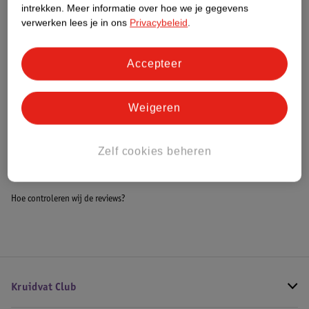
intrekken.
Meer informatie over hoe we je gegevens
Impact Score.
verwerken lees je in ons
Privacybeleid
.
Meer informatie
Accepteer
Bestel & Bezorginformatie
Weigeren
Bekijk ook
Zelf cookies beheren
Alle Babybadjes
Hoe controleren wij de reviews?
Kruidvat Club