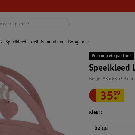
Speelkleed Lorelli Moments met Boog Roze
Verkoop via partner
Speelkleed 
Beige, 83 x 83 x 53 cm
35
.
99
Kleur
beige