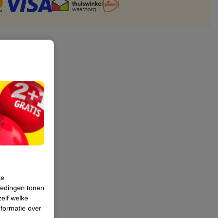
te
iedingen tonen
zelf welke
formatie over