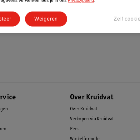
gegevens verwerken lees je in ons
Privacybeleid
.
pteer
Weigeren
Zelf cooki
rvice
Over Kruidvat
agen
Over Kruidvat
Verkopen via Kruidvat
eren
Pers
Winkelformule