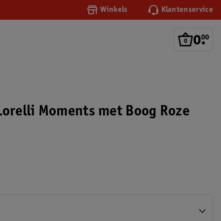
Winkels
Klantenservice
0
.
00
Lorelli Moments met Boog Roze