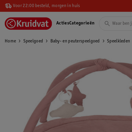
Voor 22:00 besteld, morgen in huis
Acties
Categorieën
Home
Speelgoed
Baby- en peuterspeelgoed
Speelkleden