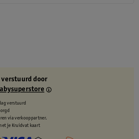
 verstuurd door
Babysuperstore
dag verstuurd
zorgd
eren via verkooppartner.
met je Kruidvat kaart