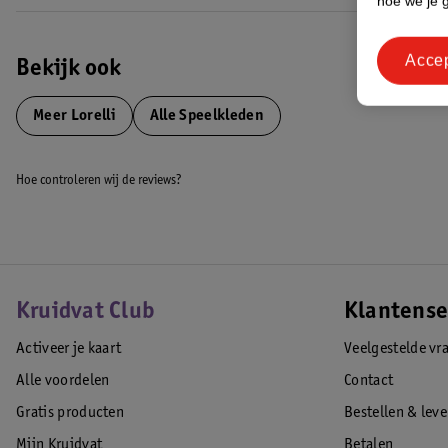
hoe we je 
Acce
Bekijk ook
Meer
Lorelli
Alle Speelkleden
Hoe controleren wij de reviews?
Kruidvat Club
Klantense
Activeer je kaart
Veelgestelde vr
Alle voordelen
Contact
Gratis producten
Bestellen & lev
Mijn Kruidvat
Betalen