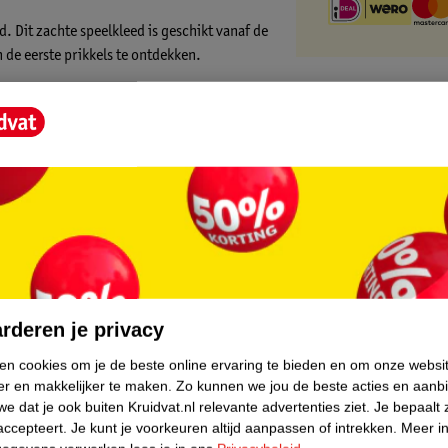
d. Dit zachte speelkleed is geschikt vanaf de
 de eerste prikkels te ontdekken.
neembare stoffen speeltjes. De speeltjes
 manier wordt gestimuleerd om te grijpen,
eenvoudig verplaatsen en
core.
es
rderen je privacy
ken cookies om je de beste online ervaring te bieden en om onze websi
er en makkelijker te maken.
Zo kunnen we jou de beste acties en aanb
e dat je ook buiten Kruidvat.nl relevante advertenties ziet.
Je bepaalt 
accepteert.
Je kunt je voorkeuren altijd aanpassen of intrekken.
Meer in