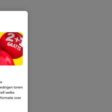
te
iedingen tonen
zelf welke
formatie over