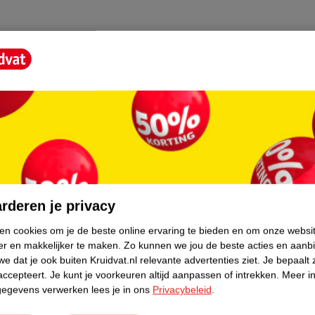
core.
rderen je privacy
rg dun en dient dus enkel voor de sier.
ken cookies om je de beste online ervaring te bieden en om onze websi
er en makkelijker te maken.
Zo kunnen we jou de beste acties en aanb
e dat je ook buiten Kruidvat.nl relevante advertenties ziet.
Je bepaalt 
accepteert.
Je kunt je voorkeuren altijd aanpassen of intrekken.
Meer in
gegevens verwerken lees je in ons
Privacybeleid
.