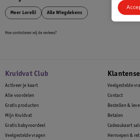
Bulgarije
Acce
00359 54 850 830
Meer
Lorelli
Alle Wiegdekens
home.market@didis-ltd.co
EAN code:3800151988410
Hoe controleren wij de reviews?
Kruidvat Club
Klantense
Activeer je kaart
Veelgestelde vr
Alle voordelen
Contact
Gratis producten
Bestellen & lev
Mijn Kruidvat
Betalen
Gratis babyvoordeel
Cadeaukaart sal
Veelgestelde vragen
Herroepen & re