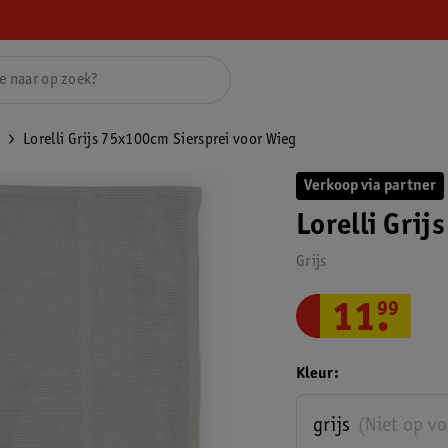
Lorelli Grijs 75x100cm Siersprei voor Wieg
Verkoop via partner
Lorelli Gri
Grijs
11
.
99
Kleur
grijs
(Niet op v