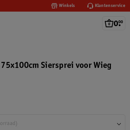
Winkels
Klantenservice
0
.
00
js 75x100cm Siersprei voor Wieg
oorraad)