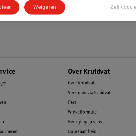
pteer
Weigeren
Zelf cooki
rvice
Over Kruidvat
agen
Over Kruidvat
Verkopen via Kruidvat
eren
Pers
Winkelformule
do
Bedrijfsgegevens
tourneren
Duurzaamheid