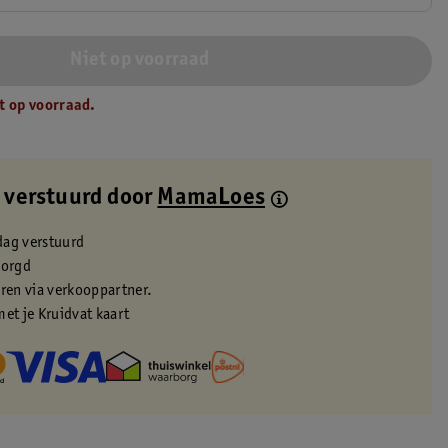
Niet op voorraad
t op voorraad.
 verstuurd door
MamaLoes
dag verstuurd
zorgd
eren via verkooppartner.
met je Kruidvat kaart