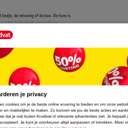
t bedje, de reiswieg of de box. De hoes is
e zachte buitenkant, gemaakt van
oor je kleine om mee te slapen!
core.
rderen je privacy
ken cookies om je de beste online ervaring te bieden en om onze websi
er en makkelijker te maken.
Zo kunnen we jou de beste acties en aanb
e dat je ook buiten Kruidvat.nl relevante advertenties ziet.
Je bepaalt 
accepteert.
Je kunt je voorkeuren altijd aanpassen of intrekken.
Meer in