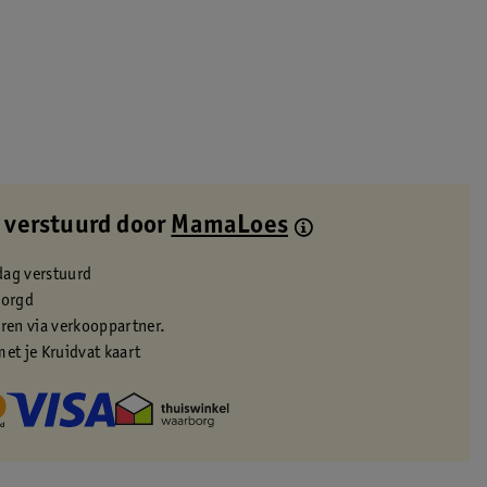
 verstuurd door
MamaLoes
dag verstuurd
zorgd
eren via verkooppartner.
met je Kruidvat kaart