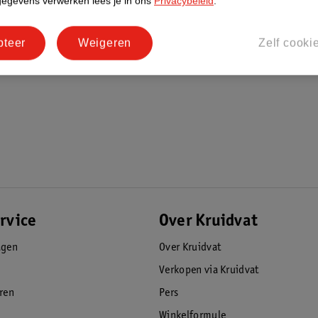
gegevens verwerken lees je in ons
Privacybeleid
.
pteer
Weigeren
Zelf cooki
rvice
Over Kruidvat
agen
Over Kruidvat
Verkopen via Kruidvat
eren
Pers
Winkelformule