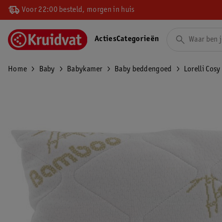
Voor 22:00 besteld, morgen in huis
Acties
Categorieën
Home
Baby
Babykamer
Baby beddengoed
Lorelli Cos