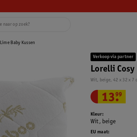
y Lime Baby Kussen
Verkoop via partner
Lorelli Cos
Wit, beige, 42 x 32 x 7
13
.
99
Kleur
Wit, beige
EU maat