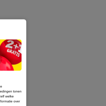
te
iedingen tonen
zelf welke
formatie over