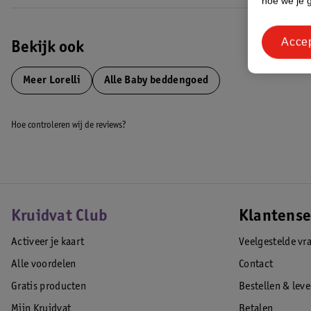
hoe we je 
Acce
Bekijk ook
Meer
Lorelli
Alle Baby beddengoed
Hoe controleren wij de reviews?
Kruidvat Club
Klantense
Activeer je kaart
Veelgestelde vr
Alle voordelen
Contact
Gratis producten
Bestellen & lev
Mijn Kruidvat
Betalen