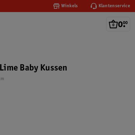
Winkels
Klantenservice
0
.
00
y Lime Baby Kussen
 cm