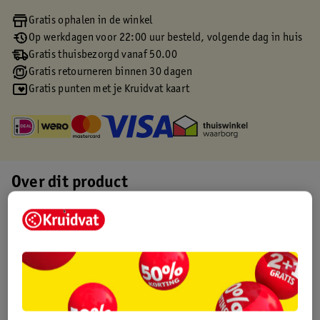
Gratis ophalen in de winkel
Op werkdagen voor 22:00 uur besteld, volgende dag in huis
Gratis thuisbezorgd vanaf 50.00
Gratis retourneren binnen 30 dagen
Gratis punten met je Kruidvat kaart
Over dit product
Productinformatie
Etiketinformatie
Nature Impact Score