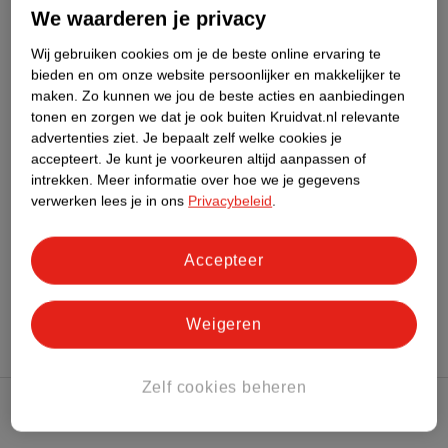
Dit product heeft (nog) geen Nature
We waarderen je privacy
Impact Score.
Meer informatie
Wij gebruiken cookies om je de beste online ervaring te
bieden en om onze website persoonlijker en makkelijker te
maken.
Zo kunnen we jou de beste acties en aanbiedingen
tonen en zorgen we dat je ook buiten Kruidvat.nl relevante
Bestel & Bezorginformatie
advertenties ziet.
Je bepaalt zelf welke cookies je
accepteert.
Je kunt je voorkeuren altijd aanpassen of
intrekken.
Meer informatie over hoe we je gegevens
Bekijk ook
verwerken lees je in ons
Privacybeleid
.
Meer
L'Oreal
Alle Foundation
Accepteer
Hoe controleren wij de reviews?
Weigeren
Zelf cookies beheren
Kruidvat Club