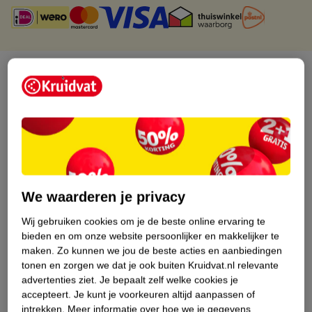
Over dit product
Productinformatie
Etiketinformatie
Nature Impact Score
We waarderen je privacy
Dit product heeft (nog) geen Nature
Wij gebruiken cookies om je de beste online ervaring te
Impact Score.
bieden en om onze website persoonlijker en makkelijker te
Meer informatie
maken.
Zo kunnen we jou de beste acties en aanbiedingen
tonen en zorgen we dat je ook buiten Kruidvat.nl relevante
advertenties ziet.
Je bepaalt zelf welke cookies je
Bestel & Bezorginformatie
accepteert.
Je kunt je voorkeuren altijd aanpassen of
intrekken.
Meer informatie over hoe we je gegevens