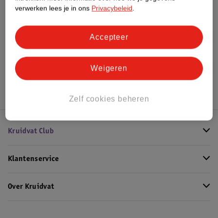
verwerken lees je in ons
Privacybeleid
.
Bekijk ook
Accepteer
Meer
L'Oreal Paris
Alle Nachtcreme
Weigeren
Hoe controleren wij de reviews?
Zelf cookies beheren
Kruidvat Club
Klantenservice
Over Kruidvat