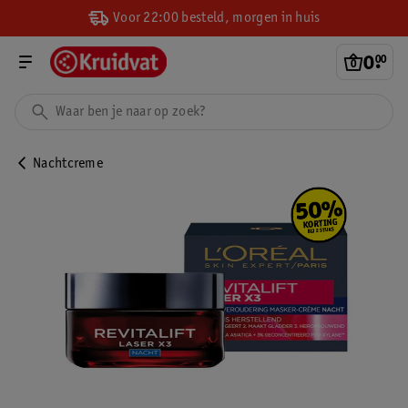
Voor 22:00 besteld, morgen in huis
0
.
00
Nachtcreme