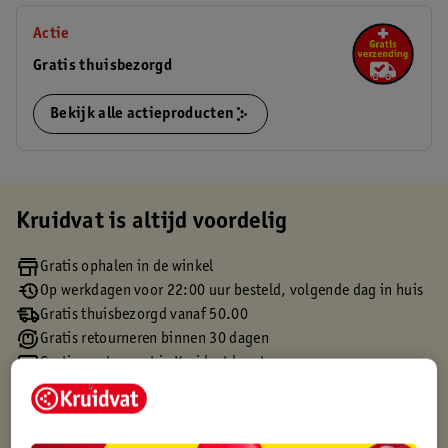
Actie
Gratis thuisbezorgd
Bekijk alle actieproducten
Kruidvat is altijd voordelig
Gratis ophalen in de winkel
Op werkdagen voor 22:00 uur besteld, volgende dag in huis
Gratis thuisbezorgd vanaf 50.00
Gratis retourneren binnen 30 dagen
Gratis punten met je Kruidvat kaart