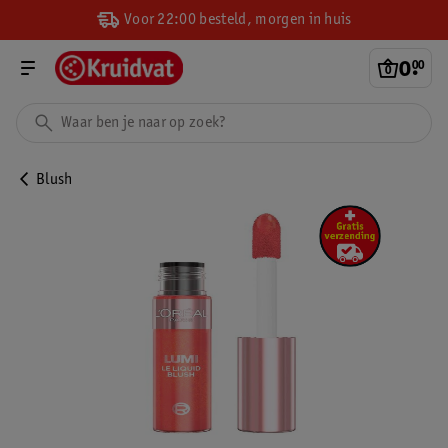
Voor 22:00 besteld, morgen in huis
0
.
00
Blush