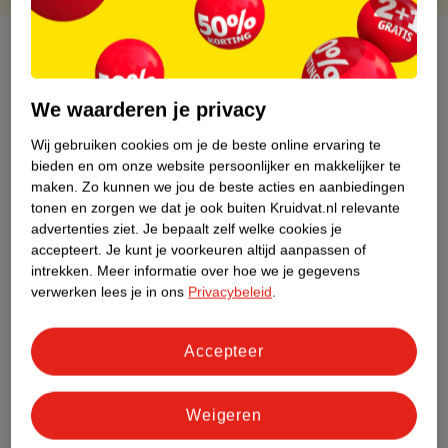
Over dit product
Productinformatie
We waarderen je privacy
Wij gebruiken cookies om je de beste online ervaring te
Etiketinformatie
bieden en om onze website persoonlijker en makkelijker te
maken.
Zo kunnen we jou de beste acties en aanbiedingen
tonen en zorgen we dat je ook buiten Kruidvat.nl relevante
Nature Impact Score
advertenties ziet.
Je bepaalt zelf welke cookies je
Dit product heeft (nog) geen Nature
accepteert.
Je kunt je voorkeuren altijd aanpassen of
Impact Score.
intrekken.
Meer informatie over hoe we je gegevens
Meer informatie
verwerken lees je in ons
Privacybeleid
.
Accepteer
Bestel & Bezorginformatie
Weigeren
Bekijk ook