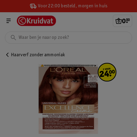
Voor 22:00 besteld, morgen in huis
0
.
00
Haarverf zonder ammoniak