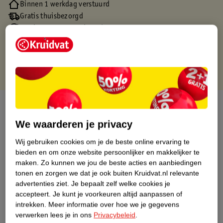
Binnen 1 werkdag verstuurd
Gratis thuisbezorgd
Gratis retourneren via verkooppartner.
Gratis punten met je Kruidvat kaart
Over dit product
We waarderen je privacy
Productinformatie
Wij gebruiken cookies om je de beste online ervaring te
bieden en om onze website persoonlijker en makkelijker te
Nature Impact Score
maken.
Zo kunnen we jou de beste acties en aanbiedingen
tonen en zorgen we dat je ook buiten Kruidvat.nl relevante
Dit product heeft (nog) geen Nature
advertenties ziet.
Je bepaalt zelf welke cookies je
Impact Score.
accepteert.
Je kunt je voorkeuren altijd aanpassen of
Meer informatie
intrekken.
Meer informatie over hoe we je gegevens
verwerken lees je in ons
Privacybeleid
.