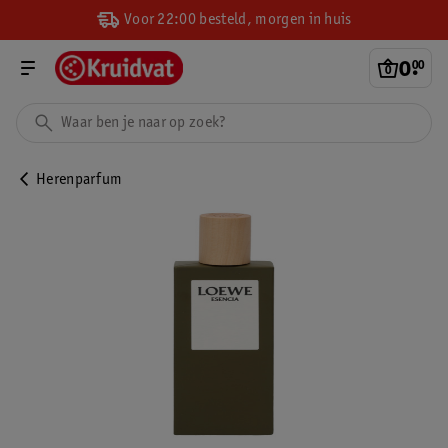
Voor 22:00 besteld, morgen in huis
0
.
00
Herenparfum