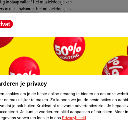
stig in slaap vallen! Het muziekdoosje kan
ers in de babykamer. Het muziekdoosje is
core.
etrokken
rderen je privacy
ken cookies om je de beste online ervaring te bieden en om onze websi
er en makkelijker te maken.
Zo kunnen we jou de beste acties en aanb
e dat je ook buiten Kruidvat.nl relevante advertenties ziet.
Je bepaalt 
accepteert.
Je kunt je voorkeuren altijd aanpassen of intrekken.
Meer in
gegevens verwerken lees je in ons
Privacybeleid
.