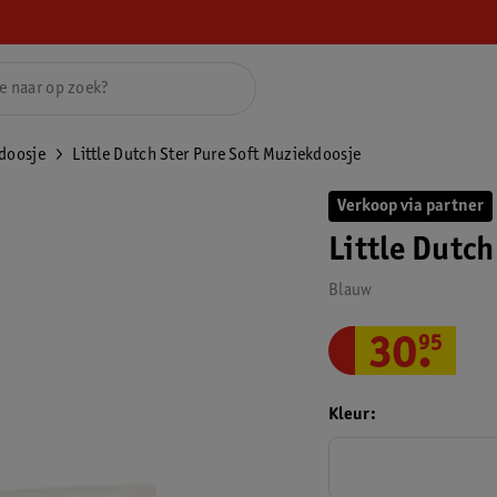
doosje
Little Dutch Ster Pure Soft Muziekdoosje
Verkoop via partner
Little Dutc
Blauw
30
.
95
Kleur