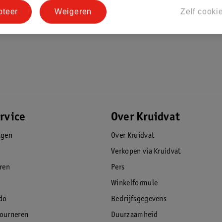
pteer
Weigeren
Zelf cooki
rvice
Over Kruidvat
agen
Over Kruidvat
Verkopen via Kruidvat
eren
Pers
Winkelformule
do
Bedrijfsgegevens
tourneren
Duurzaamheid