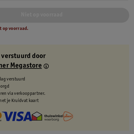
Niet op voorraad
t op voorraad.
 verstuurd door
ner Megastore
dag verstuurd
zorgd
eren via verkooppartner.
met je Kruidvat kaart