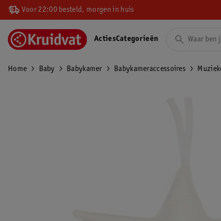
Voor 22:00 besteld, morgen in huis
Acties
Categorieën
Home
Baby
Babykamer
Babykameraccessoires
Muziek