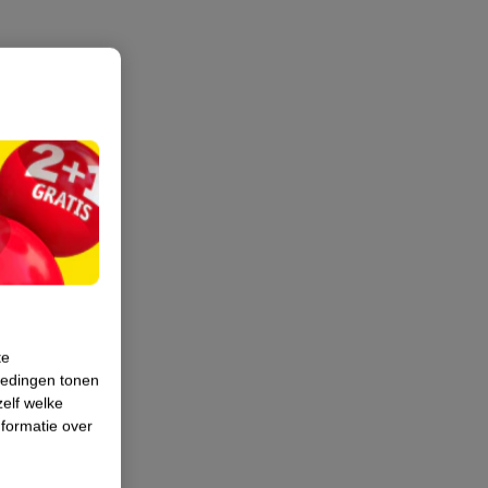
te
iedingen tonen
zelf welke
formatie over