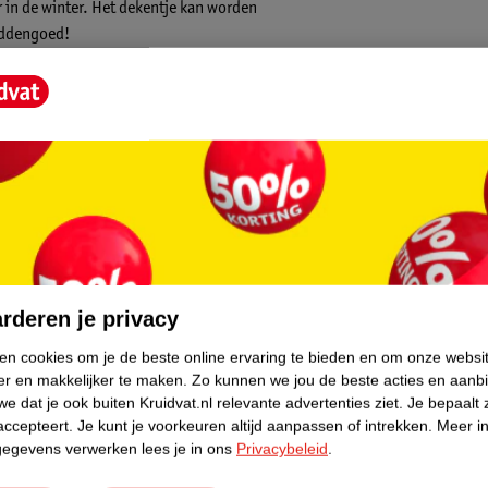
r in de winter. Het dekentje kan worden
eddengoed!
 ook gebruiken als omslagdoek. De deken
core.
rderen je privacy
ken cookies om je de beste online ervaring te bieden en om onze websi
er en makkelijker te maken.
Zo kunnen we jou de beste acties en aanb
e dat je ook buiten Kruidvat.nl relevante advertenties ziet.
Je bepaalt 
accepteert.
Je kunt je voorkeuren altijd aanpassen of intrekken.
Meer in
gegevens verwerken lees je in ons
Privacybeleid
.