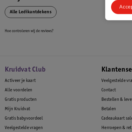
EAN code:8718734810643
Acce
Alle Ledikantdekens
Hoe controleren wij de reviews?
Kruidvat Club
Klantense
Activeer je kaart
Veelgestelde vr
Alle voordelen
Contact
Gratis producten
Bestellen & lev
Mijn Kruidvat
Betalen
Gratis babyvoordeel
Cadeaukaart sal
Veelgestelde vragen
Herroepen & re