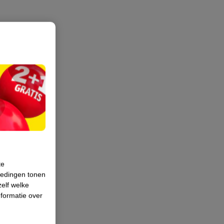
te
iedingen tonen
zelf welke
formatie over