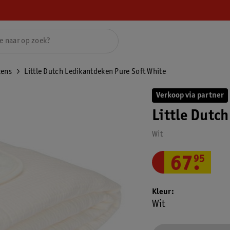
kens
Little Dutch Ledikantdeken Pure Soft White
Verkoop via partner
Little Dutc
Wit
67
.
95
Kleur
Wit