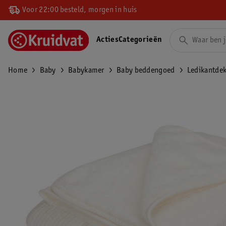
Voor 22:00 besteld, morgen in huis
Acties
Categorieën
Home
Baby
Babykamer
Baby beddengoed
Ledikantde