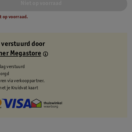
Niet op voorraad
t op voorraad.
 verstuurd door
ner Megastore
dag verstuurd
zorgd
eren via verkooppartner.
met je Kruidvat kaart