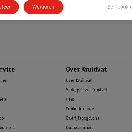
pteer
Weigeren
Zelf cooki
rvice
Over Kruidvat
agen
Over Kruidvat
Verkopen via Kruidvat
eren
Pers
Winkelformule
do
Bedrijfsgegevens
tourneren
Duurzaamheid