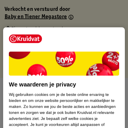
Verkocht en verstuurd door
Baby en Tiener Megastore
Binnen 1 werkdag verstuurd
Gratis thuisbezorgd
Gratis retourneren via verkooppartner.
Gratis punten met je Kruidvat kaart
We waarderen je privacy
Over dit product
Wij gebruiken cookies om je de beste online ervaring te
Productinformatie
bieden en om onze website persoonlijker en makkelijker te
maken.
Zo kunnen we jou de beste acties en aanbiedingen
tonen en zorgen we dat je ook buiten Kruidvat.nl relevante
Nature Impact Score
advertenties ziet.
Je bepaalt zelf welke cookies je
accepteert.
Je kunt je voorkeuren altijd aanpassen of
Dit product heeft (nog) geen Nature