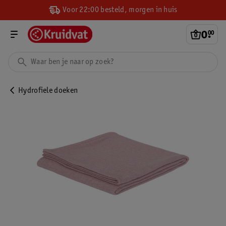
Voor 22:00 besteld, morgen in huis
0
.
00
Hydrofiele doeken