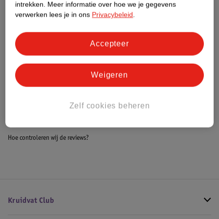
intrekken.
Meer informatie over hoe we je gegevens
Impact Score.
verwerken lees je in ons
Privacybeleid
.
Meer informatie
Accepteer
Bestel & Bezorginformatie
Weigeren
Bekijk ook
Zelf cookies beheren
Alle Hydrofiele doeken
Hoe controleren wij de reviews?
Kruidvat Club