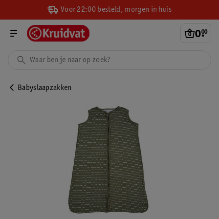
Voor 22:00 besteld, morgen in huis
0
.
00
Babyslaapzakken