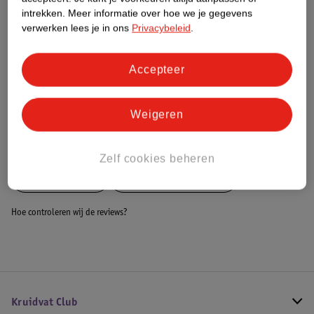
Dit product heeft (nog) geen Nature
intrekken.
Meer informatie over hoe we je gegevens
Impact Score.
verwerken lees je in ons
Privacybeleid
.
Meer informatie
Accepteer
Bestel & Bezorginformatie
Weigeren
Bekijk ook
Zelf cookies beheren
Meer
Little Boo
Alle Babyslaapzakken
Hoe controleren wij de reviews?
Kruidvat Club