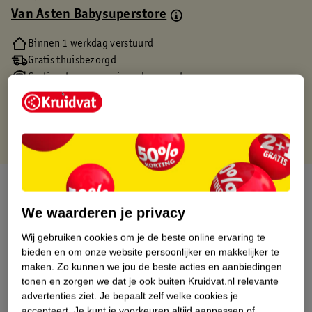
Van Asten Babysuperstore
Binnen 1 werkdag verstuurd
Gratis thuisbezorgd
Gratis retourneren via verkooppartner.
Gratis punten met je Kruidvat kaart
Over dit product
We waarderen je privacy
Productinformatie
Wij gebruiken cookies om je de beste online ervaring te
bieden en om onze website persoonlijker en makkelijker te
Etiketinformatie
maken.
Zo kunnen we jou de beste acties en aanbiedingen
tonen en zorgen we dat je ook buiten Kruidvat.nl relevante
advertenties ziet.
Je bepaalt zelf welke cookies je
Nature Impact Score
accepteert.
Je kunt je voorkeuren altijd aanpassen of