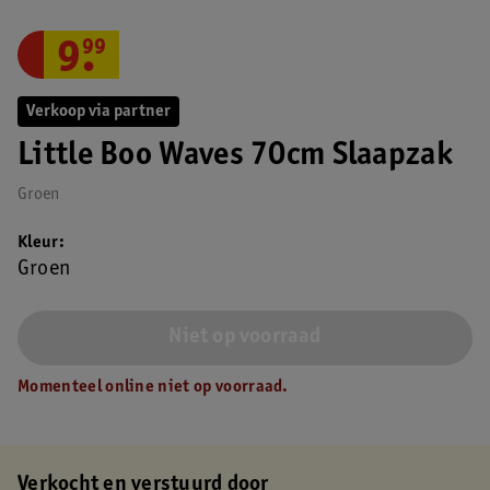
9
.
99
Verkoop via partner
Little Boo Waves 70cm Slaapzak
Groen
Kleur
Groen
Niet op voorraad
Momenteel online niet op voorraad.
Verkocht en verstuurd door