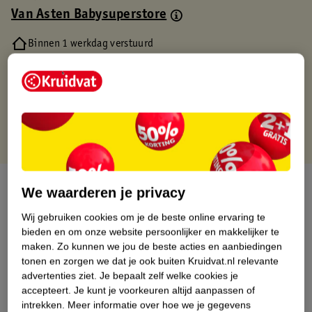
Van Asten Babysuperstore
Binnen 1 werkdag verstuurd
Gratis thuisbezorgd
Gratis retourneren via verkooppartner.
Gratis punten met je Kruidvat kaart
Over dit product
We waarderen je privacy
Productinformatie
Wij gebruiken cookies om je de beste online ervaring te
bieden en om onze website persoonlijker en makkelijker te
maken.
Zo kunnen we jou de beste acties en aanbiedingen
Nature Impact Score
tonen en zorgen we dat je ook buiten Kruidvat.nl relevante
advertenties ziet.
Je bepaalt zelf welke cookies je
Dit product heeft (nog) geen Nature
accepteert.
Je kunt je voorkeuren altijd aanpassen of
Impact Score.
intrekken.
Meer informatie over hoe we je gegevens
Meer informatie