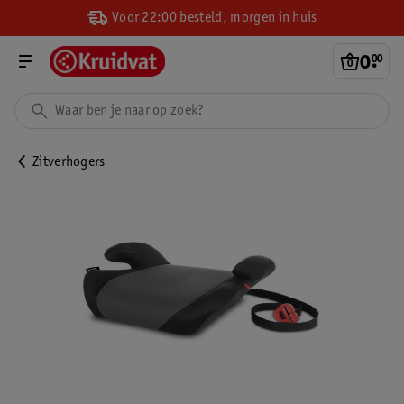
Voor 22:00 besteld, morgen in huis
0
.
00
Zitverhogers