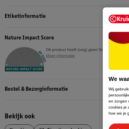
EAN code:7622210155771
Etiketinformatie
Nature Impact Score
Dit product heeft (nog) geen Nature Impact S
Meer informatie
We waa
Wij gebrui
Bestel & Bezorginformatie
persoonlijk
en zorgen w
cookies je 
hoe we je 
Bekijk ook