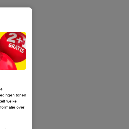
te
iedingen tonen
zelf welke
formatie over