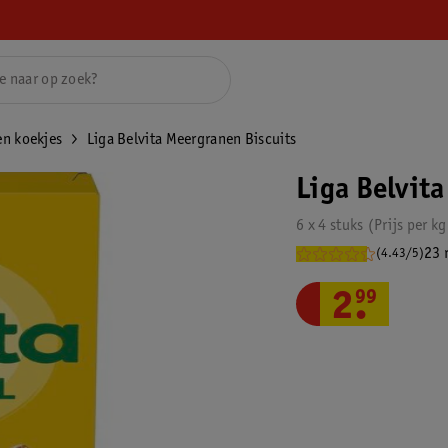
en koekjes
Liga Belvita Meergranen Biscuits
Liga Belvit
6 x 4 stuks
Prijs per
kg
23 
(4.43/5)
2
.
99