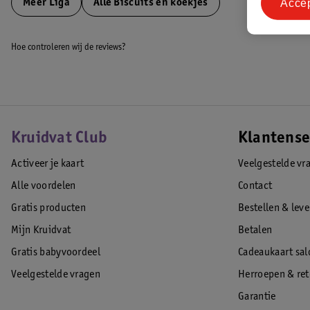
Acce
Meer
Liga
Alle Biscuits en koekjes
Hoe controleren wij de reviews?
Kruidvat Club
Klantense
Activeer je kaart
Veelgestelde vr
Alle voordelen
Contact
Gratis producten
Bestellen & lev
Mijn Kruidvat
Betalen
Gratis babyvoordeel
Cadeaukaart sal
Veelgestelde vragen
Herroepen & re
Garantie