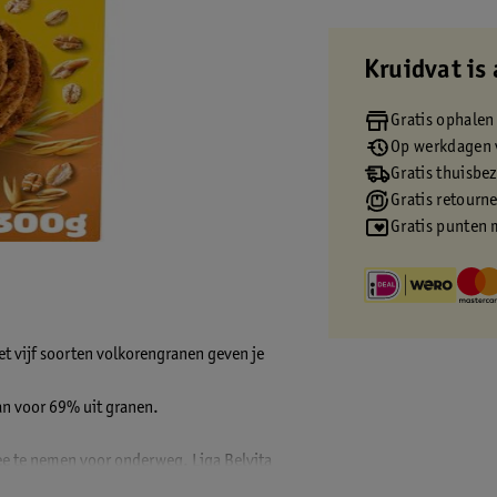
Kruidvat is 
Gratis ophalen
Op werkdagen v
Gratis thuisbe
Gratis retourn
Gratis punten 
et vijf soorten volkorengranen geven je
aan voor 69% uit granen.
ee te nemen voor onderweg. Liga Belvita
 koekjes.