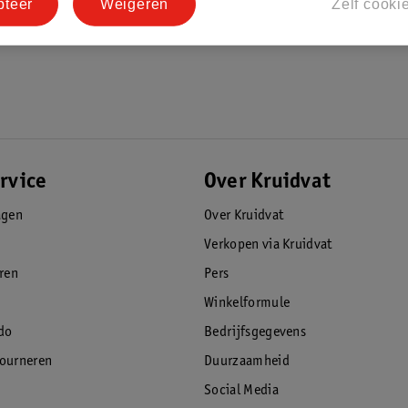
pteer
Weigeren
Zelf cooki
rvice
Over Kruidvat
agen
Over Kruidvat
Verkopen via Kruidvat
eren
Pers
Winkelformule
do
Bedrijfsgegevens
tourneren
Duurzaamheid
Social Media