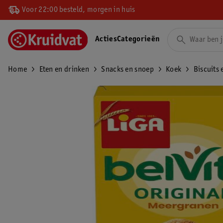
Voor 22:00 besteld, morgen in huis
Acties
Categorieën
Home
Eten en drinken
Snacks en snoep
Koek
Biscuits 