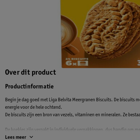
Over dit product
Productinformatie
Begin je dag goed met Liga Belvita Meergranen Biscuits. De biscuits m
energie voor de hele ochtend.
De biscuits zijn een bron van vezels, vitaminen en mineralen. Ze best
De koekjes zijn verpakt in individuele verpakkingen, dus handig om m
Breakfast Meergranen Biscuits bestaan in totaal uit zes pakjes van vier
Lees meer