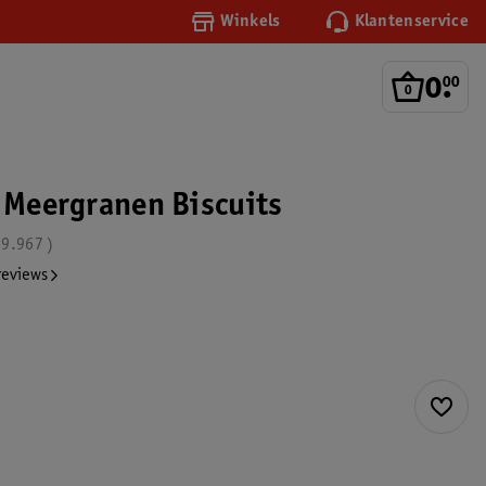
Winkels
Klantenservice
0
.
00
a Meergranen Biscuits
9.967
reviews