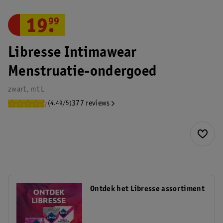
19
.
99
Libresse Intimawear
Menstruatie-ondergoed
zwart, mt L
377 reviews
(4.49/5)
Ontdek het Libresse assortiment