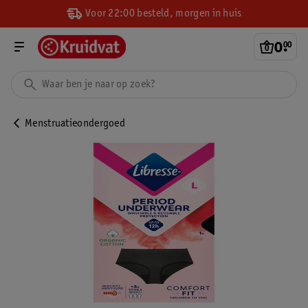
Voor 22:00 besteld, morgen in huis
0
.
00
Menstruatieondergoed