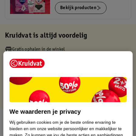
Bekijk producten
Kruidvat is altijd voordelig
Gratis ophalen in de winkel
Op werkdagen voor 22:00 uur besteld, volgende dag in huis
Gratis thuisbezorgd vanaf 50.00
Gratis retourneren binnen 30 dagen
Gratis punten met je Kruidvat kaart
We waarderen je privacy
Over dit product
Wij gebruiken cookies om je de beste online ervaring te
bieden en om onze website persoonlijker en makkelijker te
Productinformatie
maken.
Zo kunnen we jou de beste acties en aanbiedingen