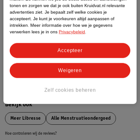
tonen en zorgen we dat je ook buiten Kruidvat.nl relevante
advertenties ziet.
Je bepaalt zelf welke cookies je
Etiketinformatie
accepteert.
Je kunt je voorkeuren altijd aanpassen of
intrekken.
Meer informatie over hoe we je gegevens
verwerken lees je in ons
Privacybeleid
.
Nature Impact Score
Dit product heeft (nog) geen Nature
Impact Score.
Accepteer
Meer informatie
Weigeren
Bestel & Bezorginformatie
Zelf cookies beheren
Bekijk ook
Meer
Libresse
Alle Menstruatieondergoed
Hoe controleren wij de reviews?