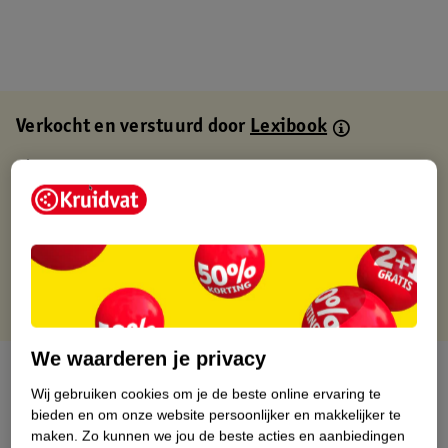
Verkocht en verstuurd door
Lexibook
Binnen 1 werkdag verstuurd
Gratis thuisbezorgd
Gratis retourneren via verkooppartner.
Gratis punten met je Kruidvat kaart
We waarderen je privacy
Over dit product
Wij gebruiken cookies om je de beste online ervaring te
bieden en om onze website persoonlijker en makkelijker te
Productinformatie
maken.
Zo kunnen we jou de beste acties en aanbiedingen