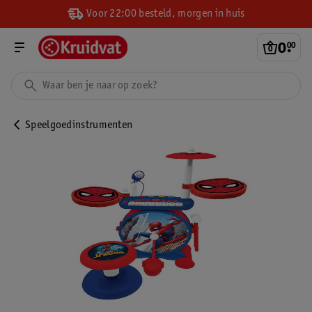
Voor 22:00 besteld, morgen in huis
0
.
00
Speelgoedinstrumenten