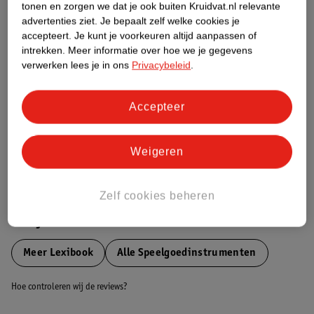
tonen en zorgen we dat je ook buiten Kruidvat.nl relevante
Etiketinformatie
advertenties ziet.
Je bepaalt zelf welke cookies je
accepteert.
Je kunt je voorkeuren altijd aanpassen of
intrekken.
Meer informatie over hoe we je gegevens
Nature Impact Score
verwerken lees je in ons
Privacybeleid
.
Dit product heeft (nog) geen Nature
Impact Score.
Accepteer
Meer informatie
Weigeren
Bestel & Bezorginformatie
Zelf cookies beheren
Bekijk ook
Meer
Lexibook
Alle Speelgoedinstrumenten
Hoe controleren wij de reviews?