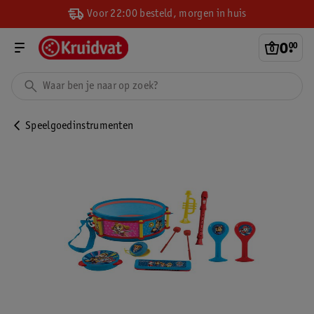
Voor 22:00 besteld, morgen in huis
0
.
00
Speelgoedinstrumenten