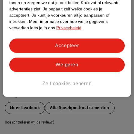
tonen en zorgen we dat je ook buiten Kruidvat.nl relevante
Etiketinformatie
advertenties ziet.
Je bepaalt zelf welke cookies je
accepteert.
Je kunt je voorkeuren altijd aanpassen of
intrekken.
Meer informatie over hoe we je gegevens
Nature Impact Score
verwerken lees je in ons
Privacybeleid
.
Dit product heeft (nog) geen Nature
Impact Score.
Accepteer
Meer informatie
Weigeren
Bestel & Bezorginformatie
Zelf cookies beheren
Bekijk ook
Meer
Lexibook
Alle Speelgoedinstrumenten
Hoe controleren wij de reviews?