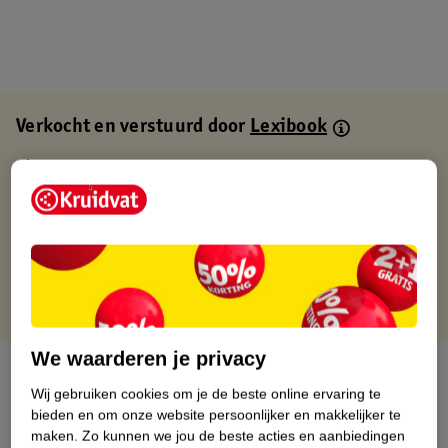
Verkocht en verstuurd door
Lexibook
Binnen 1 werkdag verstuurd
Gratis thuisbezorgd
Gratis retourneren via verkooppartner.
Gratis punten met je Kruidvat kaart
We waarderen je privacy
Over dit product
Wij gebruiken cookies om je de beste online ervaring te
bieden en om onze website persoonlijker en makkelijker te
Productinformatie
maken.
Zo kunnen we jou de beste acties en aanbiedingen