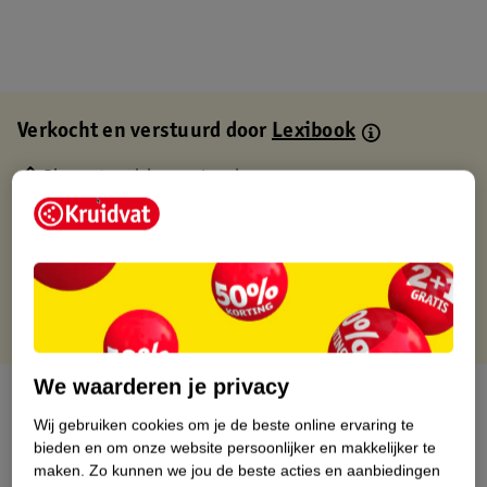
Verkocht en verstuurd door
Lexibook
Binnen 1 werkdag verstuurd
Gratis thuisbezorgd
Gratis retourneren via verkooppartner.
Gratis punten met je Kruidvat kaart
We waarderen je privacy
Over dit product
Wij gebruiken cookies om je de beste online ervaring te
Productinformatie
bieden en om onze website persoonlijker en makkelijker te
maken.
Zo kunnen we jou de beste acties en aanbiedingen