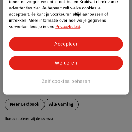
tonen en zorgen we dat je ook buiten Kruidvat.nl relevante
Etiketinformatie
advertenties ziet.
Je bepaalt zelf welke cookies je
accepteert.
Je kunt je voorkeuren altijd aanpassen of
intrekken.
Meer informatie over hoe we je gegevens
Nature Impact Score
verwerken lees je in ons
Privacybeleid
.
Dit product heeft (nog) geen Nature
Impact Score.
Accepteer
Meer informatie
Weigeren
Bestel & Bezorginformatie
Zelf cookies beheren
Bekijk ook
Meer
Lexibook
Alle Gaming
Hoe controleren wij de reviews?