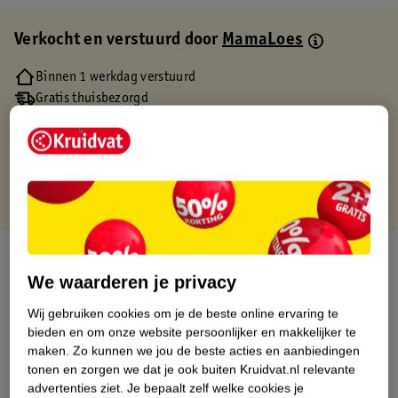
Verkocht en verstuurd door
MamaLoes
Binnen 1 werkdag verstuurd
Gratis thuisbezorgd
Gratis retourneren via verkooppartner.
Gratis punten met je Kruidvat kaart
Over dit product
We waarderen je privacy
Productinformatie
Wij gebruiken cookies om je de beste online ervaring te
bieden en om onze website persoonlijker en makkelijker te
Etiketinformatie
maken.
Zo kunnen we jou de beste acties en aanbiedingen
tonen en zorgen we dat je ook buiten Kruidvat.nl relevante
advertenties ziet.
Je bepaalt zelf welke cookies je