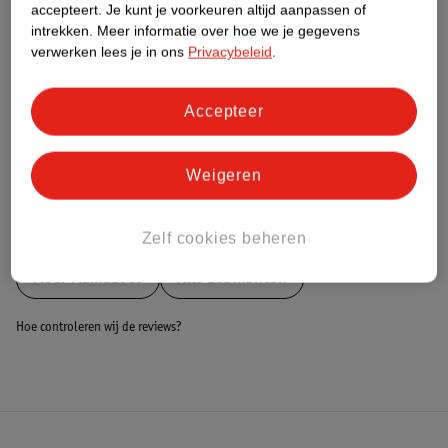
Nature Impact Score
accepteert.
Je kunt je voorkeuren altijd aanpassen of
intrekken.
Meer informatie over hoe we je gegevens
Dit product heeft (nog) geen Nature
verwerken lees je in ons
Privacybeleid
.
Impact Score.
Meer informatie
Accepteer
Bestel & Bezorginformatie
Weigeren
Bekijk ook
Zelf cookies beheren
Meer
MamaLoes
Alle Ledikanten
Hoe controleren wij de reviews?