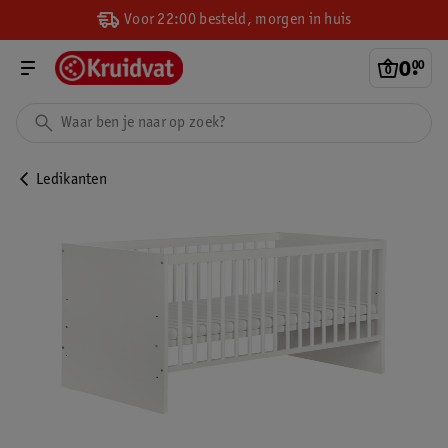
Voor 22:00 besteld, morgen in huis
0
.
00
Ledikanten