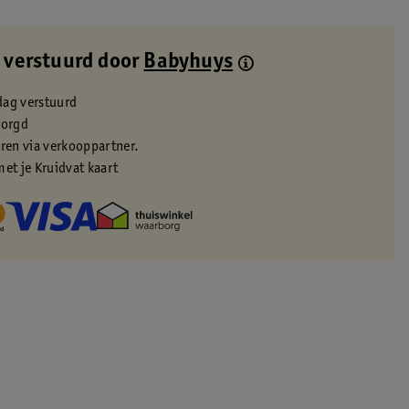
 verstuurd door
Babyhuys
dag verstuurd
zorgd
eren via verkooppartner.
met je Kruidvat kaart