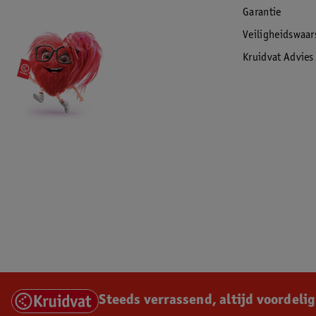
Garantie
Gebruiksgemak
Verwijderbare bumperbar
Veiligheidswaa
Magnetische 5 punt gordel
Kruidvat Advies
Vering in alle wielen
Grote voetrem
Makkelijke bevestigingspunten voor de luiertas
Weersbestendig
Verlengde zonnekap met 50+ SPF
600D waterafstotende stoffen
Hoge kwaliteit materialen
Duwbeugel van kunstleer + bumperbeugel (PU)
Sterke reistas
100% PU wielen en nog veel meer
EAN code:7423645383346
Steeds verrassend, altijd voordelig