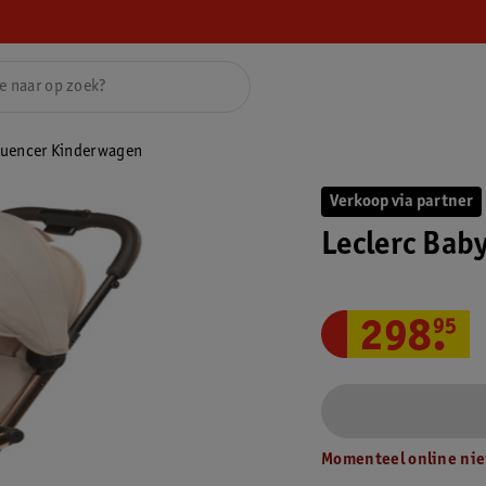
fluencer Kinderwagen
Verkoop via partner
Leclerc Bab
298
.
95
Momenteel online nie