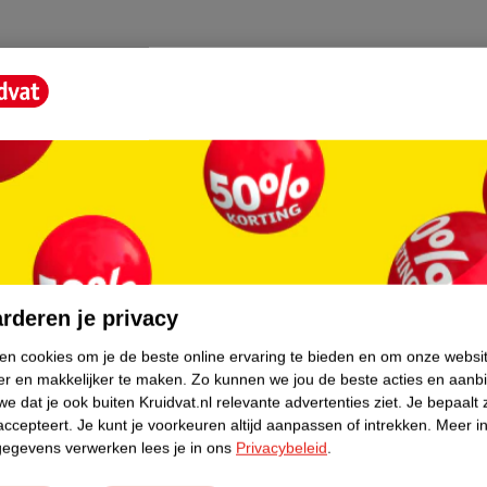
die ultralicht en compact is? Met Leclerc
gy is zonder twijfel de trendsetter in de
erialen en een supercomfortabel
en ook weer uit in 1, 5 seconde! De
core.
 gecombineerd worden met metallic gekleurde
n met een bijpassende wieg.
rderen je privacy
s en makkelijk met 1 hand in en uit te
ken cookies om je de beste online ervaring te bieden en om onze websi
 in het vliegtuig als je op reis bent. Het
er en makkelijker te maken.
Zo kunnen we jou de beste acties en aanb
dagen dat je langer onderweg bent is het
e dat je ook buiten Kruidvat.nl relevante advertenties ziet.
Je bepaalt 
accepteert.
Je kunt je voorkeuren altijd aanpassen of intrekken.
Meer in
in 3 standen gezet kan worden, waaronder
gegevens verwerken lees je in ons
Privacybeleid
.