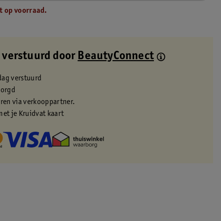
t op voorraad.
 verstuurd door
BeautyConnect
dag verstuurd
zorgd
eren via verkooppartner.
met je Kruidvat kaart