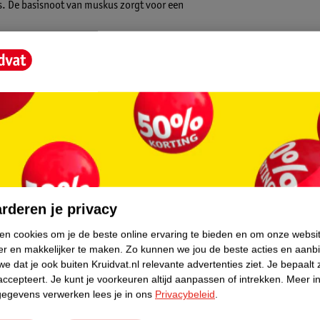
es. De basisnoot van muskus zorgt voor een
GRANCE), BENZOPHENONE-1, BHT, ALCOHOL,
ELLAL, CITRONELLOL, ISOEUGENOL,
 (BLUE 1).
core.
rderen je privacy
ken cookies om je de beste online ervaring te bieden en om onze websi
er en makkelijker te maken.
Zo kunnen we jou de beste acties en aanb
e dat je ook buiten Kruidvat.nl relevante advertenties ziet.
Je bepaalt 
accepteert.
Je kunt je voorkeuren altijd aanpassen of intrekken.
Meer in
gegevens verwerken lees je in ons
Privacybeleid
.