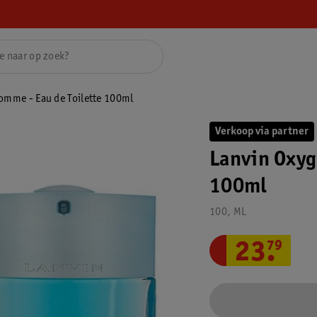
omme - Eau de Toilette 100ml
Verkoop via partner
Lanvin Oxyg
100ml
100, ML
23
.
79