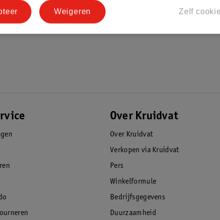
pteer
Weigeren
Zelf cooki
rvice
Over Kruidvat
agen
Over Kruidvat
Verkopen via Kruidvat
eren
Pers
Winkelformule
do
Bedrijfsgegevens
tourneren
Duurzaamheid