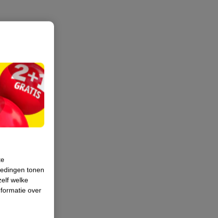
te
iedingen tonen
zelf welke
formatie over