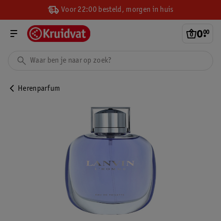
Voor 22:00 besteld, morgen in huis
0
.
00
Herenparfum