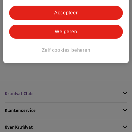
Bestel & Bezorginformatie
Accepteer
Bekijk ook
Weigeren
Meer
Lanvin
Alle Herenparfum
Zelf cookies beheren
Hoe controleren wij de reviews?
Kruidvat Club
Klantenservice
Over Kruidvat