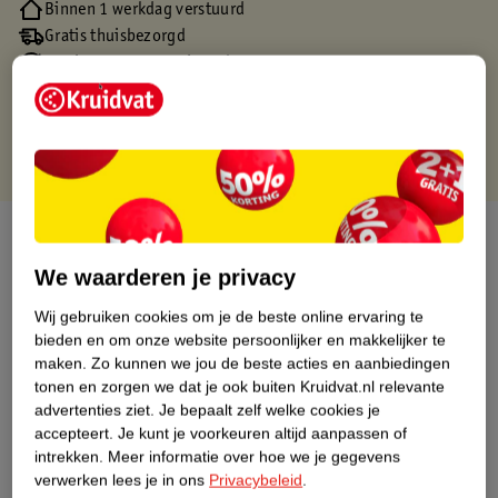
Binnen 1 werkdag verstuurd
Gratis thuisbezorgd
Gratis retourneren via verkooppartner.
Gratis punten met je Kruidvat kaart
Over dit product
We waarderen je privacy
Productinformatie
Wij gebruiken cookies om je de beste online ervaring te
bieden en om onze website persoonlijker en makkelijker te
Nature Impact Score
maken.
Zo kunnen we jou de beste acties en aanbiedingen
tonen en zorgen we dat je ook buiten Kruidvat.nl relevante
Dit product heeft (nog) geen Nature
advertenties ziet.
Je bepaalt zelf welke cookies je
Impact Score.
accepteert.
Je kunt je voorkeuren altijd aanpassen of
Meer informatie
intrekken.
Meer informatie over hoe we je gegevens
verwerken lees je in ons
Privacybeleid
.