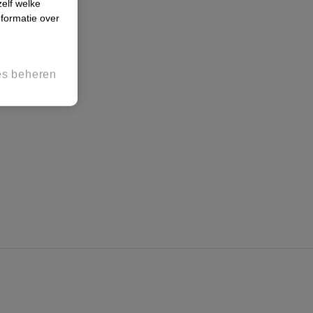
zelf welke
formatie over
es beheren