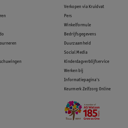
Verkopen via Kruidvat
eren
Pers
Winkelformule
do
Bedrijfsgegevens
tourneren
Duurzaamheid
Social Media
rschuwingen
Kinderdagverblijfservice
Werken bij
Informatiepagina's
Keurmerk Zelfzorg Online