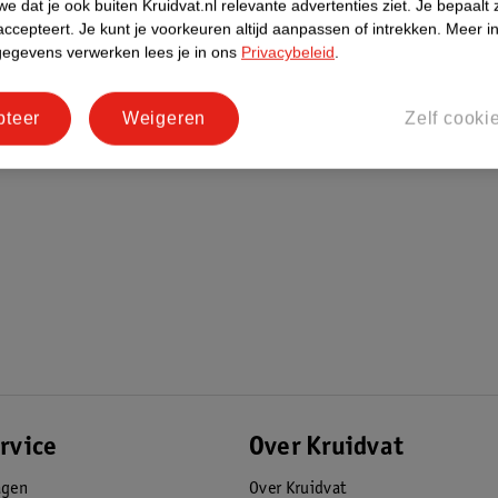
e dat je ook buiten Kruidvat.nl relevante advertenties ziet.
Je bepaalt 
accepteert.
Je kunt je voorkeuren altijd aanpassen of intrekken.
Meer in
gegevens verwerken lees je in ons
Privacybeleid
.
pteer
Weigeren
Zelf cooki
rvice
Over Kruidvat
agen
Over Kruidvat