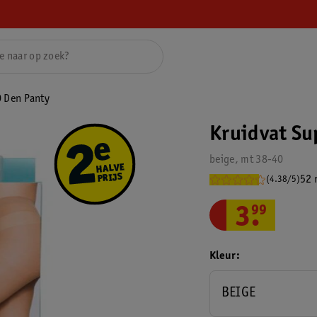
0 Den Panty
Kruidvat Su
beige, mt 38-40
52 
(4.38/5)
3
.
99
Kleur
BEIGE