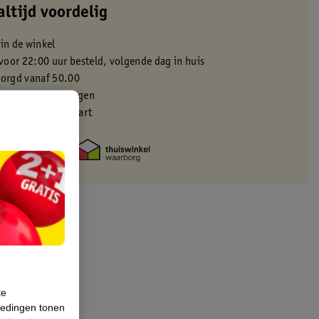
altijd voordelig
 in de winkel
oor 22:00 uur besteld, volgende dag in huis
zorgd vanaf 50.00
eren binnen 30 dagen
met je Kruidvat kaart
te
iedingen tonen