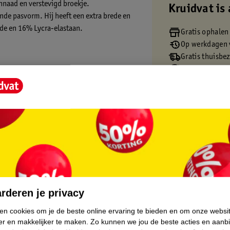
nnaad en verstevigd broekje.
Kruidvat is 
ende pasvorm. Hij heeft een extra brede en
ide en 16% Lycra-elastaan.
Gratis ophalen
Op werkdagen v
Gratis thuisbe
Gratis retourn
Gratis punten 
en (+) = lage impact op het milieu.
.
rderen je privacy
ken cookies om je de beste online ervaring te bieden en om onze websi
er en makkelijker te maken.
Zo kunnen we jou de beste acties en aanb