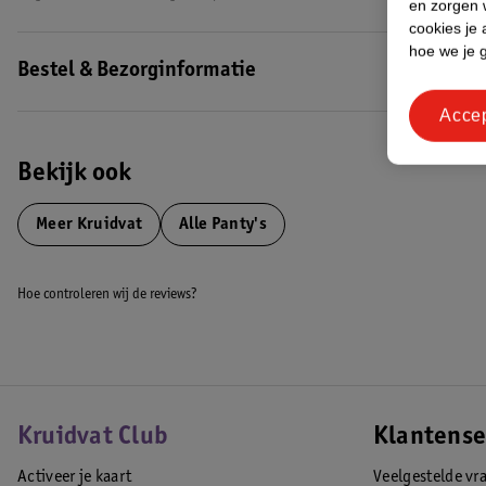
en zorgen w
cookies je 
hoe we je 
Bestel & Bezorginformatie
Acce
Bekijk ook
Meer
Kruidvat
Alle Panty's
Hoe controleren wij de reviews?
Kruidvat Club
Klantense
Activeer je kaart
Veelgestelde vr