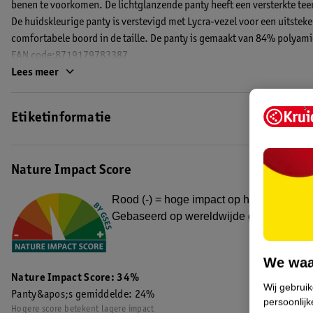
benen te voorkomen. De lichtglanzende panty heeft een versterkte tee
De huidskleurige panty is verstevigd met Lycra-vezel voor een uitstek
comfortabele boord in de taille. De panty is gemaakt van 84% polyam
EAN code:8719179783387
Lees meer
Etiketinformatie
Nature Impact Score
Rood (-) = hoge impact op het milieu. Gro
Gebaseerd op wereldwijde gemiddelden
We waa
Nature Impact Score: 34%
Wij gebrui
Panty&apos;s gemiddelde: 24%
persoonlijk
Hogere score betekent lagere impact