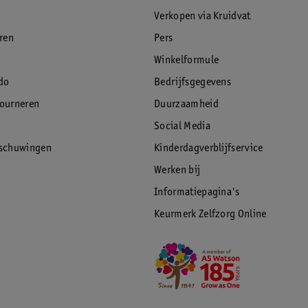
Verkopen via Kruidvat
eren
Pers
Winkelformule
do
Bedrijfsgegevens
tourneren
Duurzaamheid
Social Media
rschuwingen
Kinderdagverblijfservice
Werken bij
Informatiepagina's
Keurmerk Zelfzorg Online