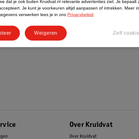
e dat je ook buiten Kruidvat.nl relevante advertenties ziet.
Je bepaalt 
accepteert.
Je kunt je voorkeuren altijd aanpassen of intrekken.
Meer in
gegevens verwerken lees je in ons
Privacybeleid
.
pteer
Weigeren
Zelf cooki
rvice
Over Kruidvat
agen
Over Kruidvat