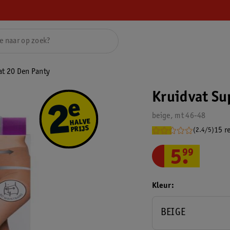
at 20 Den Panty
Kruidvat Su
beige, mt 46-48
15 r
(2.4/5)
5
.
99
Kleur
BEIGE