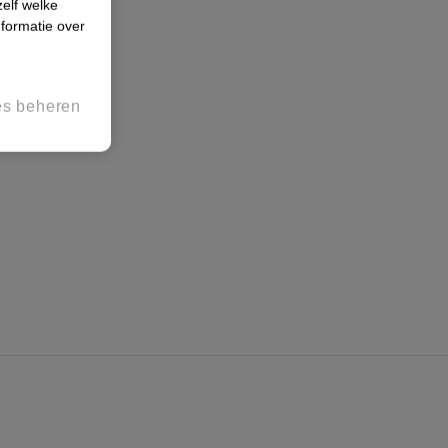
zelf welke
formatie over
es beheren