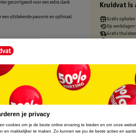
ier gecorrigeerd voor een extra slank
Kruidvat is 
or een uitstekende pasvorm en optimaal
Gratis ophalen
Op werkdagen v
Gratis thuisbe
lastaan.
Gratis retourn
Gratis punten 
en (+) = lage impact op het milieu.
.
rderen je privacy
ken cookies om je de beste online ervaring te bieden en om onze websi
er en makkelijker te maken.
Zo kunnen we jou de beste acties en aanb