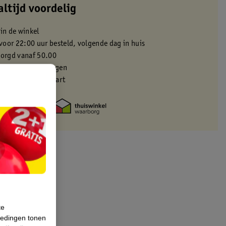
altijd voordelig
 in de winkel
oor 22:00 uur besteld, volgende dag in huis
zorgd vanaf 50.00
eren binnen 30 dagen
met je Kruidvat kaart
te
iedingen tonen