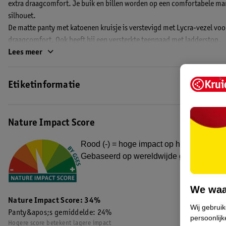
extra draagcomfort. Je buik en billen worden op een comfortabele man
silhouet.
De matte panty met katoenen kruisje is verstevigd met Lycra-vezel vo
draagcomfort. Ook heeft hij een versterkte teennaad met ladderstop.
Lees meer
De huidskleurige panty is gemaakt van 90% polyamide en 10% Lycra-e
EAN code:8719179783349
Etiketinformatie
Nature Impact Score
Rood (-) = hoge impact op het milieu. Gro
Gebaseerd op wereldwijde gemiddelden
We waa
Nature Impact Score: 34%
Wij gebrui
Panty&apos;s gemiddelde: 24%
persoonlijk
Hogere score betekent lagere impact