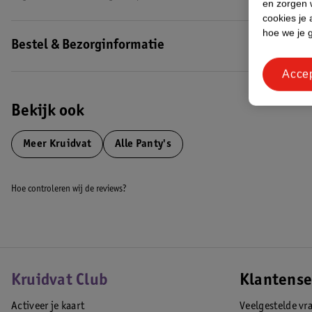
en zorgen w
cookies je 
hoe we je 
Bestel & Bezorginformatie
Acce
Bekijk ook
Meer
Kruidvat
Alle Panty's
Hoe controleren wij de reviews?
Kruidvat Club
Klantense
Activeer je kaart
Veelgestelde vr