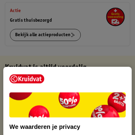
Actie
Gratis thuisbezorgd
Bekijk alle actieproducten
Kruidvat is altijd voordelig
Gratis ophalen in de winkel
Op werkdagen voor 22:00 uur besteld, volgende dag in huis
Gratis thuisbezorgd vanaf 50.00
Gratis retourneren binnen 30 dagen
Gratis punten met je Kruidvat kaart
We waarderen je privacy