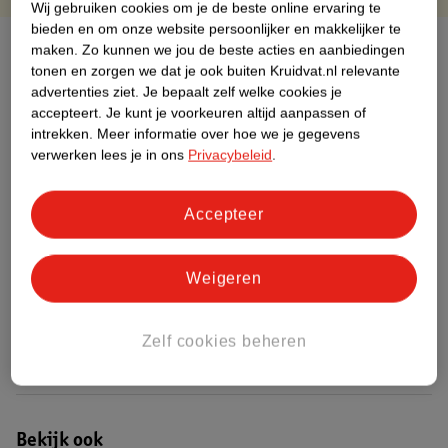
Wij gebruiken cookies om je de beste online ervaring te
bieden en om onze website persoonlijker en makkelijker te
Over dit product
maken.
Zo kunnen we jou de beste acties en aanbiedingen
tonen en zorgen we dat je ook buiten Kruidvat.nl relevante
advertenties ziet.
Je bepaalt zelf welke cookies je
Productinformatie
accepteert.
Je kunt je voorkeuren altijd aanpassen of
intrekken.
Meer informatie over hoe we je gegevens
Etiketinformatie
verwerken lees je in ons
Privacybeleid
.
Nature Impact Score
Accepteer
Dit product heeft (nog) geen Nature
Impact Score.
Weigeren
Meer informatie
Zelf cookies beheren
Bestel & Bezorginformatie
Bekijk ook