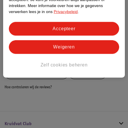
Dit product heeft (nog) geen Nature
intrekken.
Meer informatie over hoe we je gegevens
Impact Score.
verwerken lees je in ons
Privacybeleid
.
Meer informatie
Accepteer
Bestel & Bezorginformatie
Weigeren
Bekijk ook
Zelf cookies beheren
Meer
Kruidvat Skin Science
Alle Dagcreme
Hoe controleren wij de reviews?
Kruidvat Club