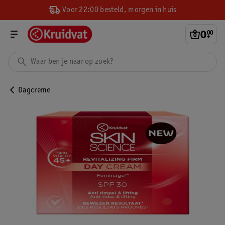
Voor 22:00 besteld, morgen in huis
0
.
00
Dagcreme