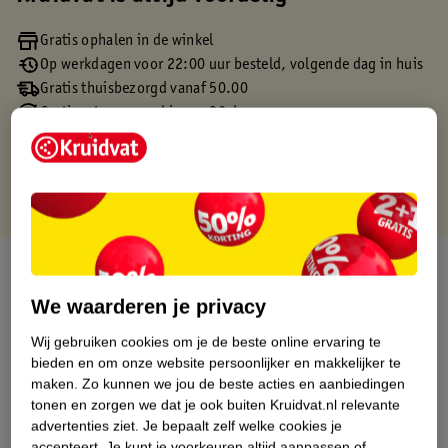
Gratis ophalen in de winkel
Op werkdagen voor 22:00 uur besteld, volgende dag in huis
Gratis thuisbezorgd vanaf 50.00
Gratis retourneren binnen 30 dagen
Gratis punten met je Kruidvat kaart
Over dit product
We waarderen je privacy
Productinformatie
Wij gebruiken cookies om je de beste online ervaring te
bieden en om onze website persoonlijker en makkelijker te
Etiketinformatie
maken.
Zo kunnen we jou de beste acties en aanbiedingen
tonen en zorgen we dat je ook buiten Kruidvat.nl relevante
advertenties ziet.
Je bepaalt zelf welke cookies je
Nature Impact Score
accepteert.
Je kunt je voorkeuren altijd aanpassen of