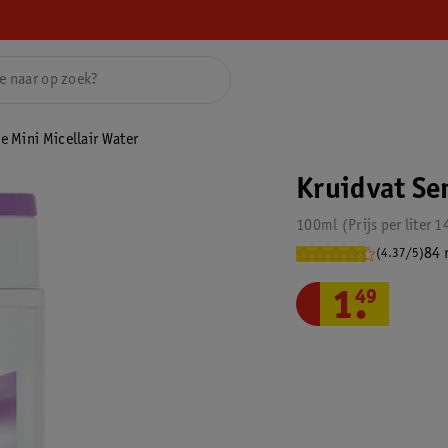
e Mini Micellair Water
Kruidvat Sen
100ml
Prijs per
liter
1
84 
(4.37/5)
1
.
49