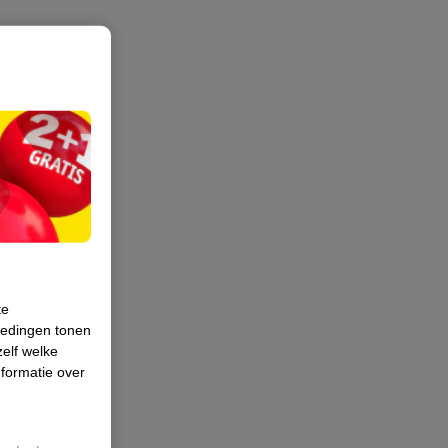
te
iedingen tonen
zelf welke
formatie over