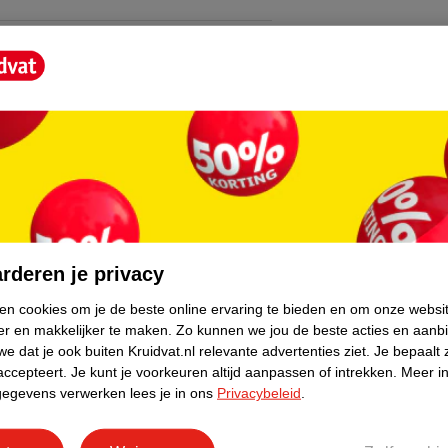
offen.
ie.
verzorgde huid.
core.
. Veeg zachtjes over je gezicht met gesloten
rderen je privacy
ken cookies om je de beste online ervaring te bieden en om onze websi
er en makkelijker te maken.
Zo kunnen we jou de beste acties en aanb
e dat je ook buiten Kruidvat.nl relevante advertenties ziet.
Je bepaalt 
accepteert.
Je kunt je voorkeuren altijd aanpassen of intrekken.
Meer in
gegevens verwerken lees je in ons
Privacybeleid
.