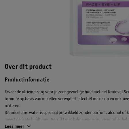
Over dit product
Productinformatie
Ervaar de ultieme zorg voor je zeer gevoelige huid met het Kruidvat Sen
formule op basis van micellen verwijdert effectief make-up en onzuive
irriteren.
Dit micellaire water is speciaal ontwikkeld zonder parfum, alcohol of k
meest delicate huidtypes. Verrijkt met kalmerende druivenpitolie, help
Na gebruik voelt je huid schoon, zacht en verzorgd aan, zonder restjes 
Lees meer