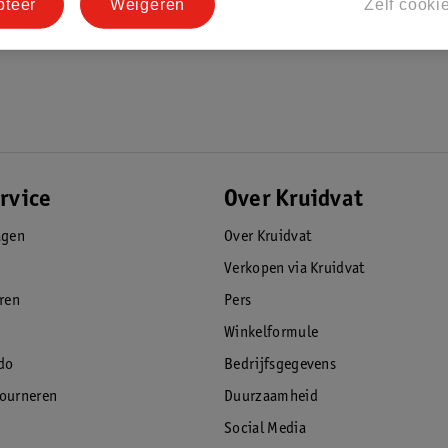
pteer
Weigeren
Zelf cooki
rvice
Over Kruidvat
agen
Over Kruidvat
Verkopen via Kruidvat
eren
Pers
Winkelformule
do
Bedrijfsgegevens
tourneren
Duurzaamheid
Social Media