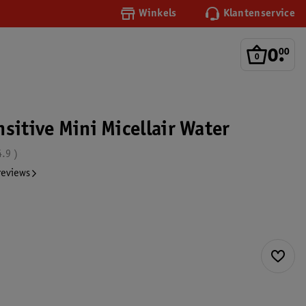
Winkels
Klantenservice
0
.
00
sitive Mini Micellair Water
4.9
reviews