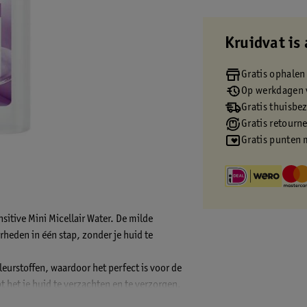
Kruidvat is 
Gratis ophalen
Op werkdagen v
Gratis thuisbe
Gratis retourn
Gratis punten 
sitive Mini Micellair Water. De milde
rheden in één stap, zonder je huid te
leurstoffen, waardoor het perfect is voor de
t het je huid te verzachten en te verzorgen.
achter te laten.