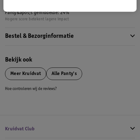
Nature Impact Score: 34%
Panty&apos;s gemiddelde: 24%
Hogere score betekent lagere impact
Bestel & Bezorginformatie
Bekijk ook
Meer
Kruidvat
Alle Panty's
Hoe controleren wij de reviews?
Kruidvat Club