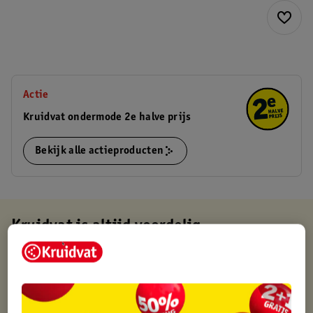
Actie
Kruidvat ondermode 2e halve prijs
Bekijk alle actieproducten
Kruidvat is altijd voordelig
Gratis ophalen in de winkel
Op werkdagen voor 22:00 uur besteld, volgende dag in huis
Gratis thuisbezorgd vanaf 50.00
Gratis retourneren binnen 30 dagen