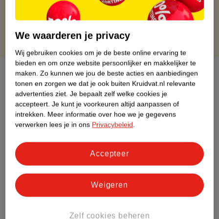
Gratis punten met je Kruidvat kaart
We waarderen je privacy
Wij gebruiken cookies om je de beste online ervaring te
bieden en om onze website persoonlijker en makkelijker te
Over dit product
maken.
Zo kunnen we jou de beste acties en aanbiedingen
tonen en zorgen we dat je ook buiten Kruidvat.nl relevante
advertenties ziet.
Je bepaalt zelf welke cookies je
Productinformatie
accepteert.
Je kunt je voorkeuren altijd aanpassen of
intrekken.
Meer informatie over hoe we je gegevens
Etiketinformatie
verwerken lees je in ons
Privacybeleid
.
Nature Impact Score
Accepteer
Rood (-) = hoge impact op het milieu.
Groen (+) = lage impact op het milieu.
Weigeren
Gebaseerd op wereldwijde
gemiddelden.
Zelf cookies beheren