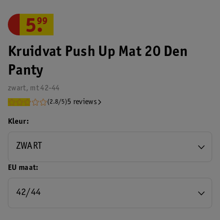
5
.
99
Kruidvat Push Up Mat 20 Den
Panty
zwart, mt 42-44
5 reviews
(2.8/5)
Kleur
ZWART
EU maat
42/44