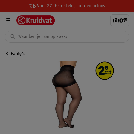
Voor 22:00 besteld, morgen in huis
0
.
00
Panty's