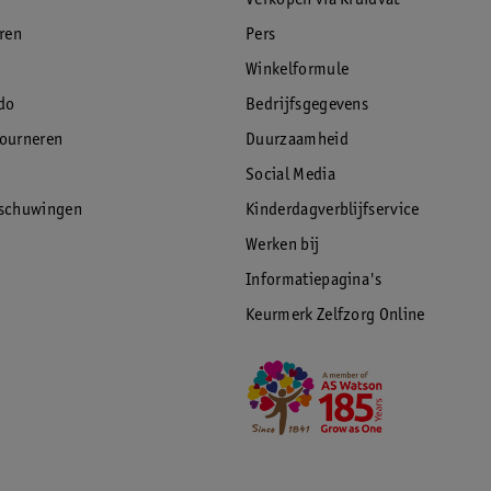
Verkopen via Kruidvat
eren
Pers
Winkelformule
do
Bedrijfsgegevens
tourneren
Duurzaamheid
Social Media
rschuwingen
Kinderdagverblijfservice
Werken bij
Informatiepagina's
Keurmerk Zelfzorg Online