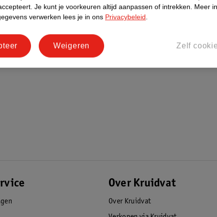
accepteert.
Je kunt je voorkeuren altijd aanpassen of intrekken.
Meer in
gegevens verwerken lees je in ons
Privacybeleid
.
pteer
Weigeren
Zelf cooki
rvice
Over Kruidvat
agen
Over Kruidvat