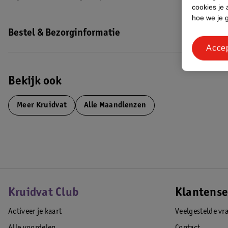
cookies je 
hoe we je 
Bestel & Bezorginformatie
Acce
Bekijk ook
Meer
Kruidvat
Alle Maandlenzen
Kruidvat Club
Klantense
Activeer je kaart
Veelgestelde vr