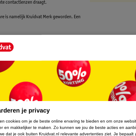
hte contactlenzen draagt.
are is namelijk Kruidvat Merk geworden. Een
en (+) = lage impact op het milieu.
.
rderen je privacy
ken cookies om je de beste online ervaring te bieden en om onze websi
er en makkelijker te maken.
Zo kunnen we jou de beste acties en aanb
e dat je ook buiten Kruidvat.nl relevante advertenties ziet.
Je bepaalt 