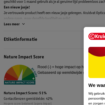
geschikt voor 1 maand gebruik als je al geruime tijd probleemloos zac
Een nieuw jasje!
Je vertrouwde product heeft een nieuw jasje gekregen. Kruidvat Optic
andere naam, maar dezelfde kwaliteit en prijs!
EAN code:4719879683028,8719179002662
Lees meer
Etiketinformatie
Nature Impact Score
Rood (-) = hoge impact op het milieu. Gro
Gebaseerd op wereldwijde gemiddelden
We waa
Nature Impact Score: 51%
Wij gebrui
persoonlijk
Contactlenzen gemiddelde: 42%
en zorgen w
Hogere score betekent lagere impact