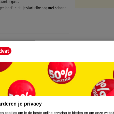
akantie gaat.
en hoeft niet, je start elke dag met schone
are is namelijk Kruidvat Merk geworden. Een
en (+) = lage impact op het milieu.
.
rderen je privacy
ken cookies om je de beste online ervaring te bieden en om onze websi