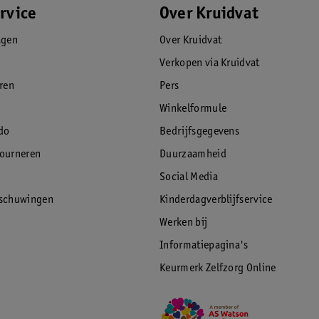
rvice
Over Kruidvat
agen
Over Kruidvat
Verkopen via Kruidvat
eren
Pers
Winkelformule
do
Bedrijfsgegevens
tourneren
Duurzaamheid
Social Media
rschuwingen
Kinderdagverblijfservice
Werken bij
Informatiepagina's
Keurmerk Zelfzorg Online