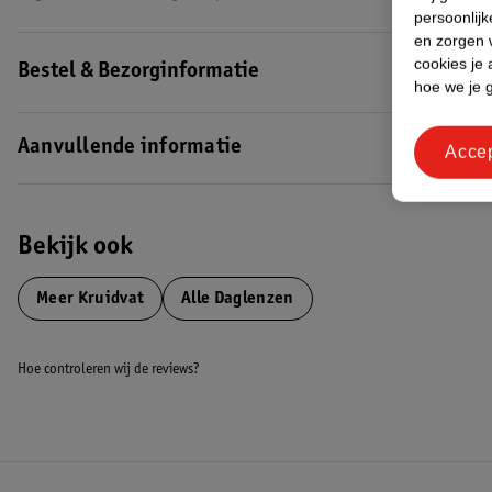
persoonlijk
en zorgen w
cookies je 
Bestel & Bezorginformatie
hoe we je 
Aanvullende informatie
Acce
Bekijk ook
Meer
Kruidvat
Alle Daglenzen
Hoe controleren wij de reviews?