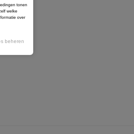
iedingen tonen
zelf welke
formatie over
es beheren