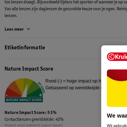
toe lenzen draagt. Bijvoorbeeld tijdens het sporten of wanneer je op v
Van alle lenzen zijn daglenzen de gezondste keuze voor je ogen. Reinig
lenzen.
Een nieuw jasje!
Lees meer
Je vertrouwde product heeft een nieuw jasje gekregen. Kruidvat Optic
andere naam, maar dezelfde kwaliteit en prijs!
Etiketinformatie
EAN code:4719879682830,8717333475857
Nature Impact Score
Rood (-) = hoge impact op het milieu. Gro
Gebaseerd op wereldwijde gemiddelden
Nature Impact Score: 53%
We waa
Contactlenzen gemiddelde: 42%
Wij gebrui
Hogere score betekent lagere impact