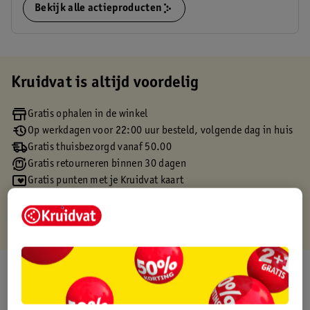
Bekijk alle actieproducten
Kruidvat is altijd voordelig
Gratis ophalen in de winkel
Op werkdagen voor 22:00 uur besteld, volgende dag in huis
Gratis thuisbezorgd vanaf 50.00
Gratis retourneren binnen 30 dagen
Gratis punten met je Kruidvat kaart
Over dit product
Productinformatie