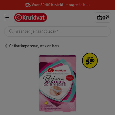
Voor 22:00 besteld, morgen in huis
0
.
00
Ontharingscreme, wax en hars