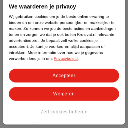
We waarderen je privacy
Etiketinformatie
Wij gebruiken cookies om je de beste online ervaring te
bieden en om onze website persoonlijker en makkelijker te
maken.
Zo kunnen we jou de beste acties en aanbiedingen
Nature Impact Score
tonen en zorgen we dat je ook buiten Kruidvat.nl relevante
Dit product heeft (nog) geen Nature
advertenties ziet.
Je bepaalt zelf welke cookies je
Impact Score.
accepteert.
Je kunt je voorkeuren altijd aanpassen of
Meer informatie
intrekken.
Meer informatie over hoe we je gegevens
verwerken lees je in ons
Privacybeleid
.
Bestel & Bezorginformatie
Accepteer
Weigeren
Bekijk ook
Meer
Kruidvat
Alle Ontharingscreme, wax en hars
Zelf cookies beheren
Hoe controleren wij de reviews?