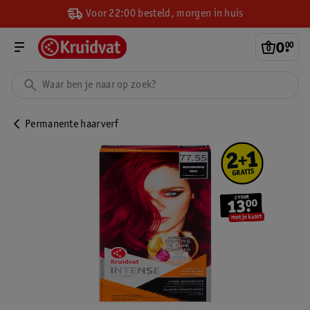
Voor 22:00 besteld, morgen in huis
0
.
00
Permanente haarverf