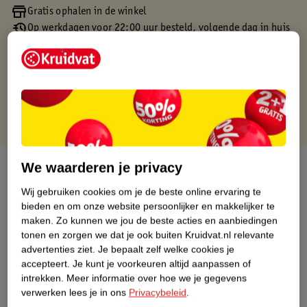
Gratis ophalen in de winkel
Op werkdagen voor 22:00 uur besteld, volgende dag in huis
Gratis thuisbezorgd vanaf 50.00
Gratis retourneren binnen 30 dagen
Gratis punten met je Kruidvat kaart
Over dit product
We waarderen je privacy
Wij gebruiken cookies om je de beste online ervaring te
Productinformatie
bieden en om onze website persoonlijker en makkelijker te
maken.
Zo kunnen we jou de beste acties en aanbiedingen
tonen en zorgen we dat je ook buiten Kruidvat.nl relevante
Etiketinformatie
advertenties ziet.
Je bepaalt zelf welke cookies je
accepteert.
Je kunt je voorkeuren altijd aanpassen of
intrekken.
Meer informatie over hoe we je gegevens
Nature Impact Score
verwerken lees je in ons
Privacybeleid
.
Dit product heeft (nog) geen Nature