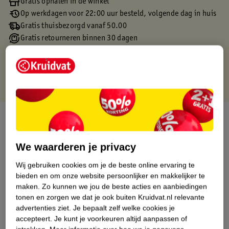
Gratis ophalen in de winkel
Op werkdagen voor 22:00 uur besteld, volgende dag in huis
Gratis thuisbezorgd vanaf 50.00
Gratis retourneren binnen 30 dagen
Gratis punten met je Kruidvat kaart
Over dit product
Productinformatie
We waarderen je privacy
Wij gebruiken cookies om je de beste online ervaring te
Etiketinformatie
bieden en om onze website persoonlijker en makkelijker te
maken.
Zo kunnen we jou de beste acties en aanbiedingen
tonen en zorgen we dat je ook buiten Kruidvat.nl relevante
Nature Impact Score
advertenties ziet.
Je bepaalt zelf welke cookies je
Dit product heeft (nog) geen Nature
accepteert.
Je kunt je voorkeuren altijd aanpassen of
Impact Score.