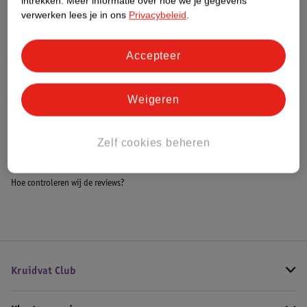
intrekken.
Meer informatie over hoe we je gegevens
Meer informatie
verwerken lees je in ons
Privacybeleid
.
Accepteer
Bestel & Bezorginformatie
Weigeren
Bekijk ook
Zelf cookies beheren
Meer
Kruidvat
Alle Babyshampoo
Hoe controleren wij de reviews?
Kruidvat Club