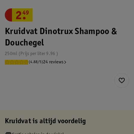
2
.
49
Kruidvat Dinotrux Shampoo &
Douchegel
250ml
Prijs per
liter
9.96
24 reviews
(4.88/5)
Kruidvat is altijd voordelig