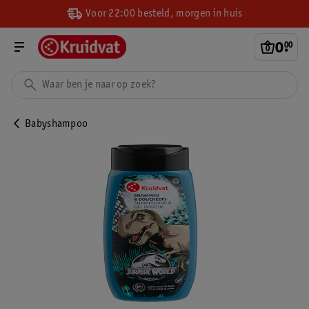
Voor 22:00 besteld, morgen in huis
0
.
00
Babyshampoo