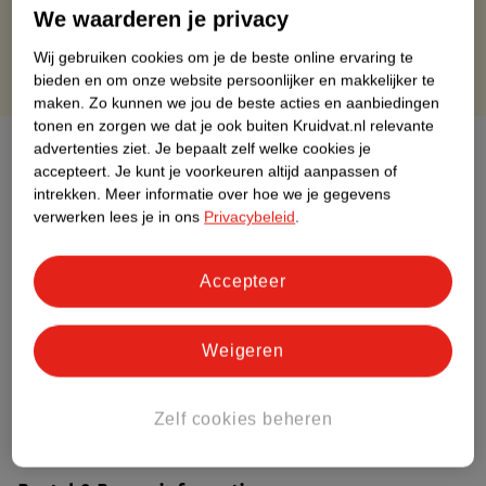
Gratis punten met je Kruidvat kaart
We waarderen je privacy
Wij gebruiken cookies om je de beste online ervaring te
bieden en om onze website persoonlijker en makkelijker te
maken.
Zo kunnen we jou de beste acties en aanbiedingen
tonen en zorgen we dat je ook buiten Kruidvat.nl relevante
Over dit product
advertenties ziet.
Je bepaalt zelf welke cookies je
accepteert.
Je kunt je voorkeuren altijd aanpassen of
intrekken.
Meer informatie over hoe we je gegevens
Productinformatie
verwerken lees je in ons
Privacybeleid
.
Etiketinformatie
Accepteer
Nature Impact Score
Weigeren
Dit product heeft (nog) geen Nature
Impact Score.
Meer informatie
Zelf cookies beheren