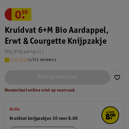
0
.
99
Kruidvat 6+M Bio Aardappel,
Erwt & Courgette Knijpzakje
90g
Prijs per
kg
11
1 reviews
(1/5)
Niet op voorraad
Momenteel online niet op voorraad.
Actie
Kruidvat knijpzakjes 10 voor 8.00