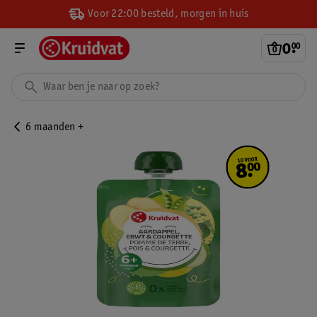
Voor 22:00 besteld, morgen in huis
0
.
00
6 maanden +