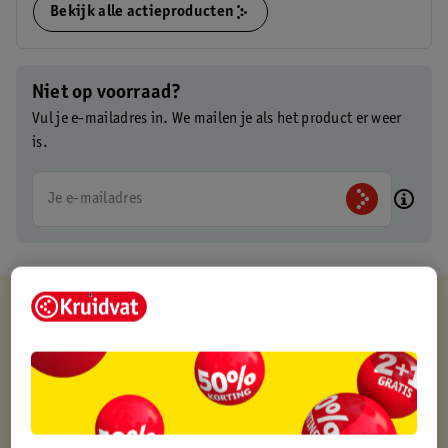
Bekijk alle actieproducten
Niet op voorraad?
Vul je e-mailadres in. We mailen je als het product er weer
is.
Je e-mailadres
Kruidvat is altijd voordelig
Gratis ophalen in de winkel
Op werkdagen voor 22:00 uur besteld, volgende dag in huis
Gratis thuisbezorgd vanaf 50.00
Gratis retourneren binnen 30 dagen