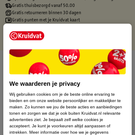
Gratis thuisbezorgd vanaf 50.00
Gratis retourneren binnen 30 dagen
Gratis punten met je Kruidvat kaart
Over dit product
Productinformatie
We waarderen je privacy
Etiketinformatie
Wij gebruiken cookies om je de beste online ervaring te
bieden en om onze website persoonlijker en makkelijker te
maken.
Zo kunnen we jou de beste acties en aanbiedingen
Nature Impact Score
tonen en zorgen we dat je ook buiten Kruidvat.nl relevante
Dit product heeft (nog) geen Nature
advertenties ziet.
Je bepaalt zelf welke cookies je
Impact Score.
accepteert.
Je kunt je voorkeuren altijd aanpassen of
Meer informatie
intrekken.
Meer informatie over hoe we je gegevens