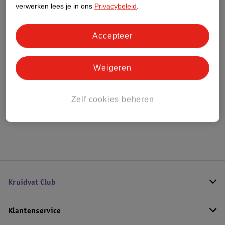
verwerken lees je in ons
Privacybeleid
.
Bestel & Bezorginformatie
Accepteer
Weigeren
Bekijk ook
Meer
Kruidvat
Alle Telefoonkabeltjes
Zelf cookies beheren
Hoe controleren wij de reviews?
Kruidvat Club
Klantenservice