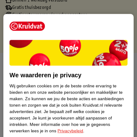
Binnen 1 werkdag verstuurd
Gratis thuisbezorgd
Gratis retourneren via verkooppartner.
Gratis punten met je Kruidvat kaart
Over dit product
We waarderen je privacy
Productinformatie
Wij gebruiken cookies om je de beste online ervaring te
bieden en om onze website persoonlijker en makkelijker te
Nature Impact Score
maken.
Zo kunnen we jou de beste acties en aanbiedingen
Dit product heeft (nog) geen Nature
tonen en zorgen we dat je ook buiten Kruidvat.nl relevante
Impact Score.
advertenties ziet.
Je bepaalt zelf welke cookies je
Meer informatie
accepteert.
Je kunt je voorkeuren altijd aanpassen of
intrekken.
Meer informatie over hoe we je gegevens
verwerken lees je in ons
Privacybeleid
.