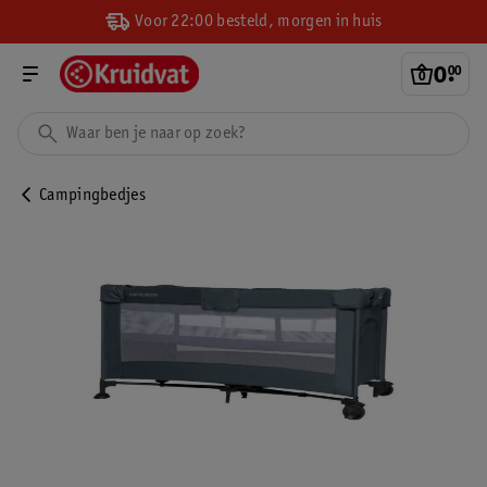
Voor 22:00 besteld, morgen in huis
0
.
00
Campingbedjes