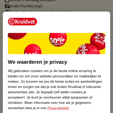
Binnen 1 werkdag verstuurd
Gratis thuisbezorgd
Gratis retourneren via verkooppartner.
Gratis punten met je Kruidvat kaart
Over dit product
We waarderen je privacy
Productinformatie
Wij gebruiken cookies om je de beste online ervaring te
bieden en om onze website persoonlijker en makkelijker te
Nature Impact Score
maken.
Zo kunnen we jou de beste acties en aanbiedingen
Dit product heeft (nog) geen Nature
tonen en zorgen we dat je ook buiten Kruidvat.nl relevante
Impact Score.
advertenties ziet.
Je bepaalt zelf welke cookies je
Meer informatie
accepteert.
Je kunt je voorkeuren altijd aanpassen of
intrekken.
Meer informatie over hoe we je gegevens
verwerken lees je in ons
Privacybeleid
.