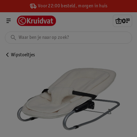
Voor 22:00 besteld, morgen in huis
0
.
00
Wipstoeltjes